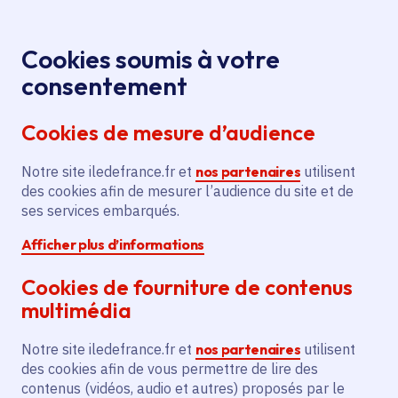
Panneau de gestion des cookies
Aller au menu
Aller au contenu principal
Aller au pied de page
Menu
Je re
Cookies soumis à votre
consentement
Tous les services
Ma Région près de
Accueil
chez moi
Emploi et formation
Formation
Cookies de mesure d’audience
Accompagnement de 158 jeunes
professionnelle
vers l'insertion professionnelle
Notre site iledefrance.fr et
nos partenaires
utilisent
des cookies afin de mesurer l’audience du site et de
Accompagnement de 158
ses services embarqués.
jeunes vers l'insertion
Afficher plus d’informations
professionnelle
Cookies de fourniture de contenus
Formation professionnelle
Emploi
multimédia
Communes
Aubepierre-Ozouer-le-Repos
(77)
,
Notre site iledefrance.fr et
nos partenaires
utilisent
Augers-en-Brie
(77)
,
Baby
(77)
,
Balloy
(77)
,
Lire plus
+
des cookies afin de vous permettre de lire des
contenus (vidéos, audio et autres) proposés par le
Voté en 2024