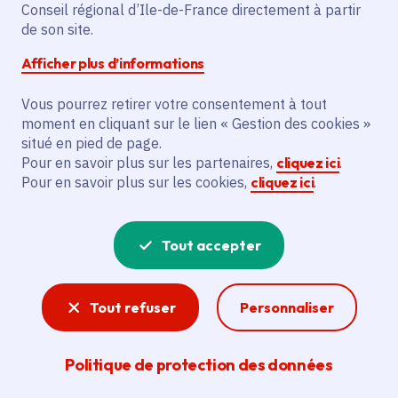
Conseil régional d’Ile-de-France directement à partir
de son site.
Description
Afficher plus d’informations
L'initiative prévoit d'accompagner 158
Vous pourrez retirer votre consentement à tout
jeunes avec des ateliers d'élaboration de
moment en cliquant sur le lien « Gestion des cookies »
projet et des séances d'information par La
situé en pied de page.
Mission Locale Du Provinois.
Pour en savoir plus sur les partenaires,
cliquez ici
.
Pour en savoir plus sur les cookies,
cliquez ici
.
Voir la délibération
Tout accepter
Formation professionnelle
Tout refuser
Personnaliser
La Région Île-de-France agit pour la formation
professionnelle dans le but de permettre aux
Politique de protection des données
Franciliens de s’insérer rapidement et
durablement dans le monde du travail. Accès à