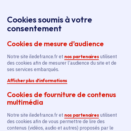
Panneau de gestion des cookies
Aller au menu
Aller au contenu principal
Aller au pied de page
Menu
Je re
Cookies soumis à votre
consentement
Tous les services
Ma Région près de
Accueil
Juilly
chez moi
Cookies de mesure d’audience
Ma Région près de chez moi
Notre site iledefrance.fr et
nos partenaires
utilisent
des cookies afin de mesurer l’audience du site et de
Commune
ses services embarqués.
Afficher plus d’informations
Cookies de fourniture de contenus
multimédia
Juilly
Notre site iledefrance.fr et
nos partenaires
utilisent
des cookies afin de vous permettre de lire des
Seine-et-Marne (77)
contenus (vidéos, audio et autres) proposés par le