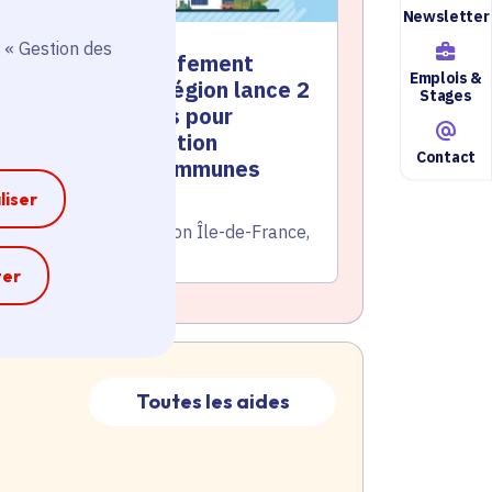
Newsletter
 « Gestion des
anicules, réchauffement
Emplois &
limatique… : la Région lance 2
Stages
ouveaux contrats pour
ccélérer la transition
Contact
cologique des communes
liser
te de l'arrêté
Le 25/06/2026
atégorie
Environnement, Région Île-de-France,
Territoire
e
ter
Toutes les aides