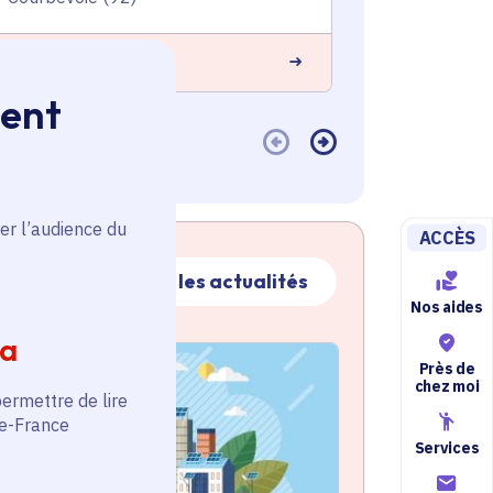
 savoir plus
En savoir plus
ment
er l’audience du
ACCÈS
Toutes les actualités
Nos aides
ia
ctualité
atique active
Près de
chez moi
permettre de lire
de-France
Services