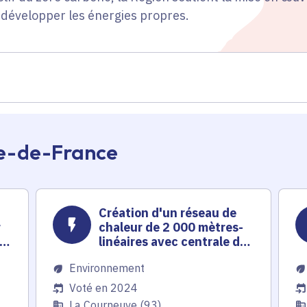
 développer les énergies propres.
Île-de-France
Création d'un réseau de
r
chaleur de 2 000 mètres-
du
linéaires avec centrale de
récupération de chaleur
Environnement
pour le Smirec
Voté en 2024
La Courneuve (93)