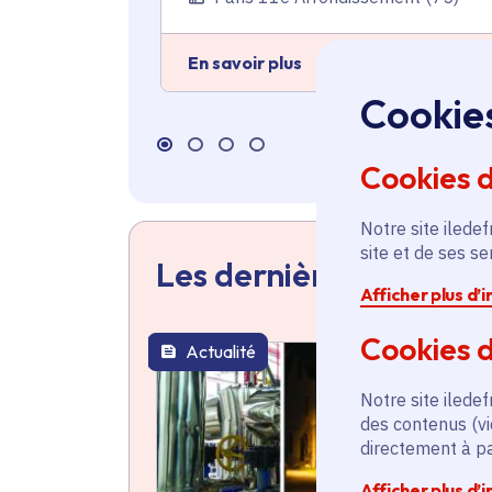
En savoir plus
Cookie
Cookies 
Notre site iledef
site et de ses s
Les dernières actualit
Afficher plus d’
Cookies d
Actualité
thématique active
Notre site iledef
des contenus (vi
directement à par
Afficher plus d’