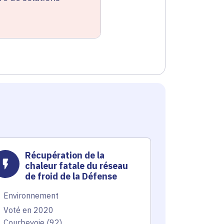
Récupération de la
Créat
chaleur fatale du réseau
chale
de froid de la Défense
650 m
canal
Environnement
Environnem
Voté en 2020
Voté en 20
Courbevoie (92)
Bezons (95