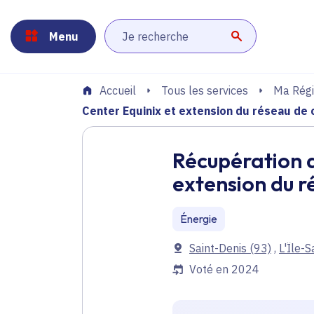
Panneau de gestion des cookies
Aller au menu
Aller au contenu principal
Aller au pied de page
Menu
Lancer la r
Tous les services
Ma Régi
Accueil
Center Equinix et extension du réseau de
Récupération d
extension du 
Énergie
Communes
Saint-Denis
(93)
,
L'Île-S
Voté en 2024