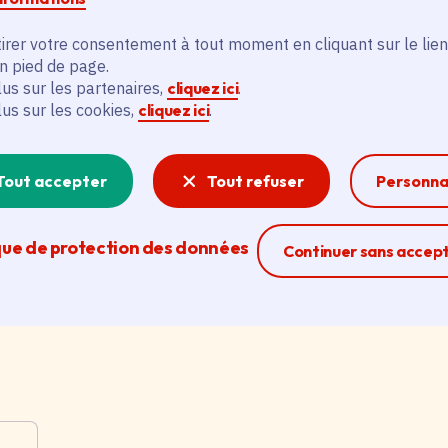
irer votre consentement à tout moment en cliquant sur le lien
Data centers : la stratégie
C
en pied de page.
régionale pour un numérique
c
lus sur les partenaires,
cliquez ici
.
responsable
n
lus sur les cookies,
cliquez ici
.
a
Date de l'arrêté
Le 26/06/2026
é
Catégorie
Économie, Environnement
Tout accepter
Tout refuser
Personna
Da
C
que de protection des données
Ferme la modal
Continuer sans accep