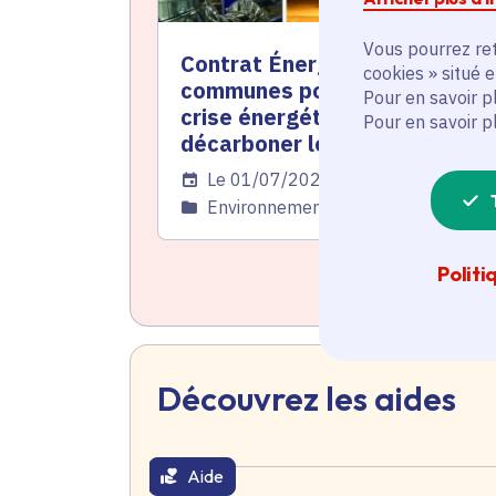
Vous pourrez ret
Contrat Énergie : l'aide aux
cookies » situé 
communes pour maîtriser la
Pour en savoir p
crise énergétique et
Pour en savoir p
décarboner les territoires
Date de l'arrêté
Le 01/07/2026
Catégorie
Environnement
Politi
Découvrez les aides
Aide
thématique active