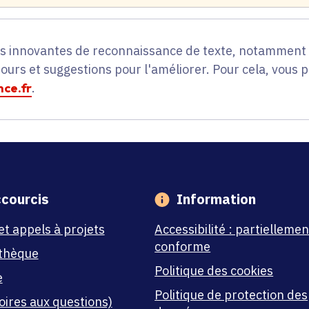
es innovantes de reconnaissance de texte, notamment p
tours et suggestions pour l'améliorer. Pour cela, vous 
ce.fr
.
courcis
Information
et appels à projets
Accessibilité : partiellemen
conforme
thèque
Politique des cookies
e
Politique de protection des
oires aux questions)