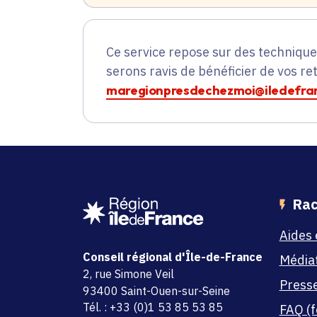
Ce service repose sur des techniqu
serons ravis de bénéficier de vos re
maregionpresdechezmoi@iledefran
Rac
Aides 
Conseil régional d'Île-de-France
Média
adresse
2, rue Simone Veil
Press
code postal et commune
93400 Saint-Ouen-sur-Seine
Tél. : +33 (0)1 53 85 53 85
FAQ (f