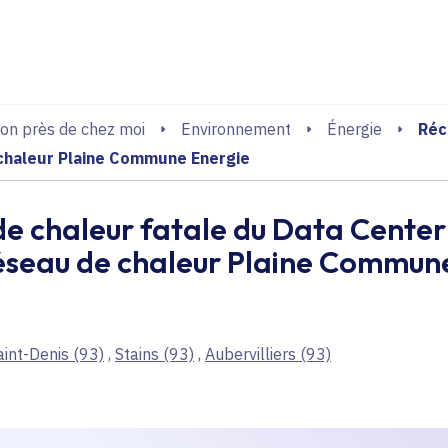
echerche
Réc
on près de chez moi
Environnement
Énergie
 chaleur Plaine Commune Energie
e chaleur fatale du Data Center 
réseau de chaleur Plaine Commun
aint-Denis
(93)
,
Stains
(93)
,
Aubervilliers
(93)