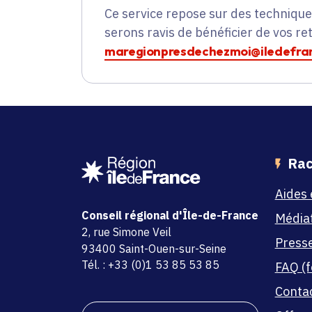
Ce service repose sur des techniqu
serons ravis de bénéficier de vos re
maregionpresdechezmoi@iledefran
Rac
Aides 
Conseil régional d'Île-de-France
Média
adresse
2, rue Simone Veil
Press
code postal et commune
93400 Saint-Ouen-sur-Seine
Tél. : +33 (0)1 53 85 53 85
FAQ (f
Conta