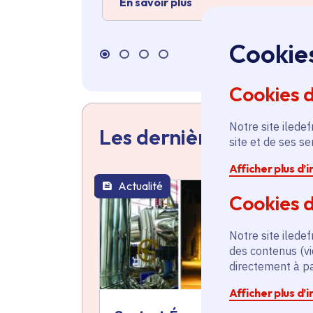
En savoir plus
Cookie
Cookies 
Notre site iledef
Les dernières actualit
site et de ses s
Afficher plus d’
Actualité
thématique active
Cookies d
Notre site iledef
des contenus (vi
directement à par
Afficher plus d’