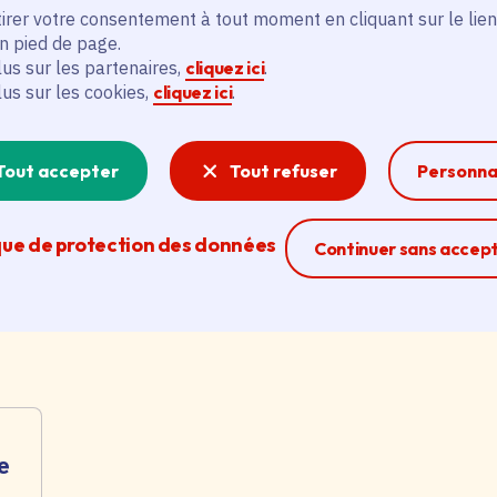
Data centers : la stratégie
C
irer votre consentement à tout moment en cliquant sur le lien
régionale pour un numérique
c
en pied de page.
responsable
n
lus sur les partenaires,
cliquez ici
.
a
lus sur les cookies,
cliquez ici
.
Date de l'arrêté
Le 26/06/2026
é
Catégorie
Économie, Environnement
Da
Tout accepter
Tout refuser
Personna
C
que de protection des données
Ferme la modal
Continuer sans accep
e