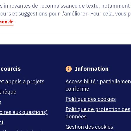
es innovantes de reconnaissance de texte, notamment p
tours et suggestions pour l'améliorer. Pour cela, vous 
ce.fr
.
courcis
Information
et appels à projets
Accessibilité : partiellemen
conforme
thèque
Politique des cookies
e
Politique de protection des
oires aux questions)
données
ct
Gestion des cookies