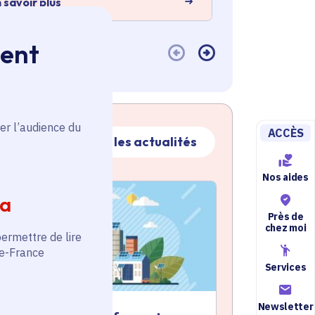
 savoir plus
En savoir plus
ment
er l’audience du
ACCÈS
Toutes les actualités
Nos aides
ctualité
atique active
ia
Près de
chez moi
permettre de lire
de-France
Services
Newsletter