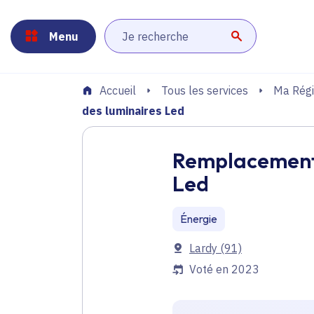
Panneau de gestion des cookies
Aller au menu
Aller au contenu principal
Aller au pied de page
Menu
Lancer la r
Tous les services
Ma Régi
Accueil
des luminaires Led
Remplacement d
Led
Énergie
Communes
Lardy
(91)
Voté en 2023