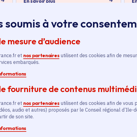
En savoir plus
En
s soumis à votre consente
de mesure d’audience
rance.fr et
nos partenaires
utilisent des cookies afin de mesur
és
ervices embarqués.
informations
Actualité
A
thématique active
thém
e fourniture de contenus multiméd
rance.fr et
nos partenaires
utilisent des cookies afin de vous 
déos, audio et autres) proposés par le Conseil régional d’Ile-
tir de son site.
informations