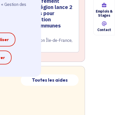
anicules, réchauffement
 « Gestion des
limatique… : la Région lance 2
Emplois &
ouveaux contrats pour
Stages
ccélérer la transition
cologique des communes
Contact
te de l'arrêté
Le 25/06/2026
liser
atégorie
Environnement, Région Île-de-France,
Territoire
e
ter
Toutes les aides