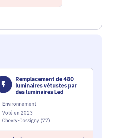
Remplacement de 480
Remp
luminaires vétustes par
lumin
des luminaires Led
des l
Environnement
Environnem
Voté en 2023
Voté en 20
Chevry-Cossigny (77)
Ennery (95)