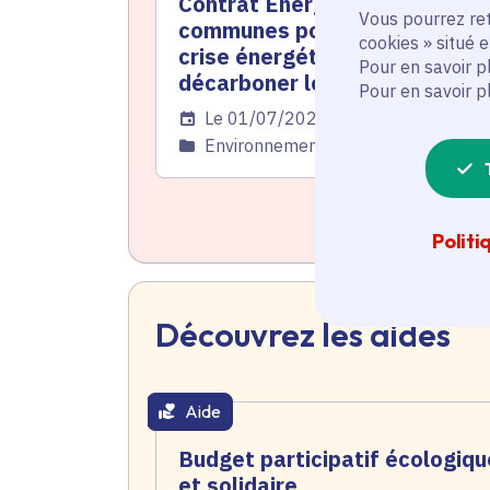
Contrat Énergie : l'aide aux
Vous pourrez ret
communes pour maîtriser la
cookies » situé 
crise énergétique et
Pour en savoir p
décarboner les territoires
Pour en savoir p
Date de l'arrêté
Le 01/07/2026
Catégorie
Environnement
Politi
Découvrez les aides
Aide
thématique active
Budget participatif écologiqu
et solidaire