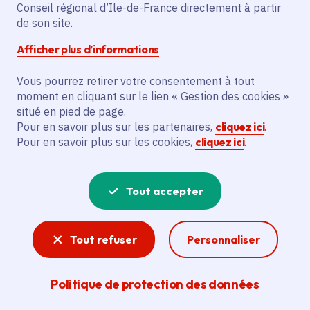
Conseil régional d’Ile-de-France directement à partir
Description
de son site.
Le projet vise à raccorder 23 bâtiments
Afficher plus d’informations
pour 26 sous-stations et étendre le
réseau de 4 503 mètres linéaires dans les
Vous pourrez retirer votre consentement à tout
communes de Chevilly-Larue, L'Haÿ-les-
moment en cliquant sur le lien « Gestion des cookies »
Roses et Villejuif.
situé en pied de page.
Pour en savoir plus sur les partenaires,
cliquez ici
.
Pour en savoir plus sur les cookies,
cliquez ici
.
Voir la délibération
Tout accepter
Énergie
Tout refuser
Personnaliser
En poursuivant l’objectif du zéro carbone, la
Région soutient la mise en œuvre de solutions
opérationnelles pour développer les énergies
Politique de protection des données
propres.