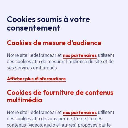
Panneau de gestion des cookies
Aller au menu
Aller au contenu principal
Aller au pied de page
Menu
Je re
Cookies soumis à votre
consentement
Tous les services
Ma Région près de
Accueil
Extension
chez moi
Environnement
Énergie
Cookies de mesure d’audience
du réseau de géothermie pour 23 bâtiments
Notre site iledefrance.fr et
Extension du réseau de
nos partenaires
utilisent
des cookies afin de mesurer l’audience du site et de
géothermie pour 23
ses services embarqués.
bâtiments
Afficher plus d’informations
Énergie
Climat
Cookies de fourniture de contenus
multimédia
Communes
Chevilly-Larue
(94)
,
L'Haÿ-les-Roses
(94)
,
Villejuif
(94)
Notre site iledefrance.fr et
nos partenaires
utilisent
Voté en 2018
des cookies afin de vous permettre de lire des
contenus (vidéos, audio et autres) proposés par le