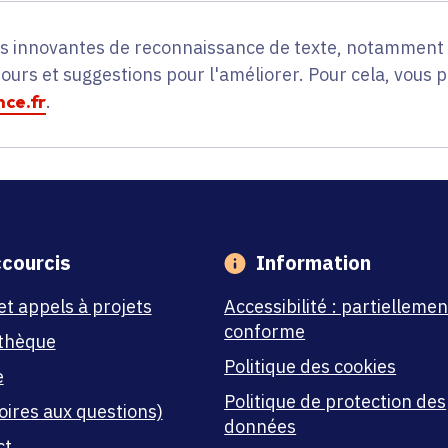
es innovantes de reconnaissance de texte, notamment p
tours et suggestions pour l'améliorer. Pour cela, vous 
ce.fr
.
courcis
Information
et appels à projets
Accessibilité : partiellemen
conforme
thèque
Politique des cookies
e
Politique de protection des
oires aux questions)
données
ct