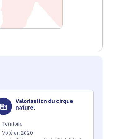
Valorisation du cirque
Prot
naturel
Cend
camp
Territoire
Environnem
Voté en 2020
Voté en 20