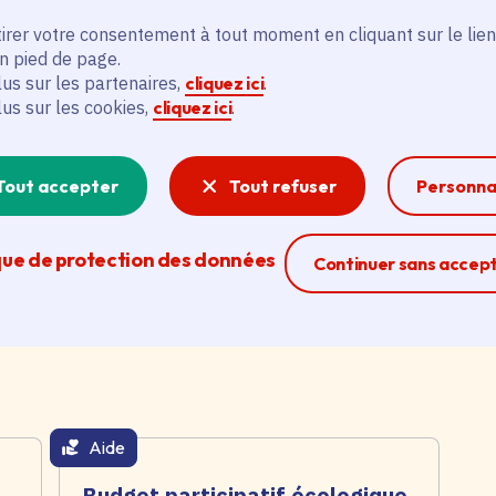
irer votre consentement à tout moment en cliquant sur le lien
en pied de page.
s
Déchets : triez avec précision
2
lus sur les partenaires,
cliquez ici
.
grâce à « Mon réflexe zéro
d
lus sur les cookies,
cliquez ici
.
déchet »
b
p
Date de l'arrêté
Le 05/05/2026
Tout accepter
Tout refuser
Personna
Da
Catégorie
Environnement
C
que de protection des données
Ferme la modal
Continuer sans accep
Aide
thématique active
Budget participatif écologique