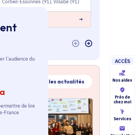
Corbeil-Essonnes (91), Villabé (91)
Saint-Germa
 savoir plus
En savoir plus
ment
er l’audience du
ACCÈS
Nos aides
Toutes les actualités
ia
Près de
ctualité
chez moi
atique active
permettre de lire
de-France
Services