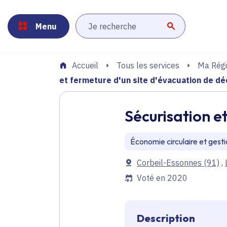
Panneau de gestion des cookies
Aller au menu
Aller au contenu principal
Aller au pied de page
Menu
Lancer la r
Tous les services
Ma Régi
Accueil
et fermeture d'un site d'évacuation de d
Sécurisation e
Économie circulaire et gest
Communes
Corbeil-Essonnes
(91)
,
Voté en 2020
Description