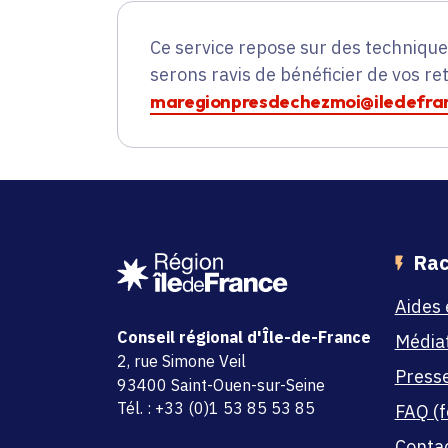
Ce service repose sur des techniqu
serons ravis de bénéficier de vos re
maregionpresdechezmoi@iledefran
Rac
Aides 
Conseil régional d'Île-de-France
Média
adresse
2, rue Simone Veil
Press
code postal et commune
93400 Saint-Ouen-sur-Seine
Tél. : +33 (0)1 53 85 53 85
FAQ (f
Conta