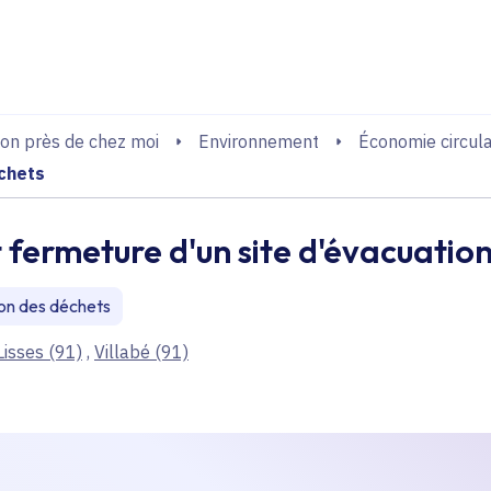
echerche
on près de chez moi
Environnement
Économie circula
échets
t fermeture d'un site d'évacuatio
ion des déchets
Lisses
(91)
,
Villabé
(91)