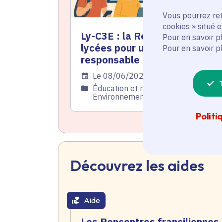
Vous pourrez ret
cookies » situé 
Ly-C3E : la Région mobilise le
Pour en savoir p
lycées pour un numérique
Pour en savoir p
responsable
Date de l'arrêté
Le 08/06/2026
Catégorie
Éducation et recherche,
Environnement
Politi
Découvrez les aides
Aide
thématique active
Les Rencontres franciliennes