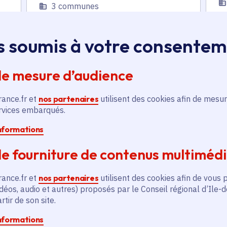
3 communes
En
En savoir plus
s soumis à votre consente
de mesure d’audience
rance.fr et
nos partenaires
utilisent des cookies afin de mesur
ervices embarqués.
informations
és
e fourniture de contenus multiméd
Actualité
A
thématique active
thém
rance.fr et
nos partenaires
utilisent des cookies afin de vous 
déos, audio et autres) proposés par le Conseil régional d’Ile-
tir de son site.
informations