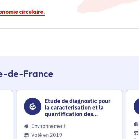
conomie circulaire.
Île-de-France
Etude de diagnostic pour
la caracterisation et la
quantification des
dechets sur 21 hectares
Environnement
Voté en 2019