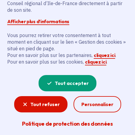
Conseil régional d’Ile-de-France directement à partir
Description
de son site.
L'acquisition d'un véhicule électrique
Afficher plus d’informations
entièrement silencieux et autonome vise à
Vous pourrez retirer votre consentement à tout
remplacer un véhicule en fin de vie du
moment en cliquant sur le lien « Gestion des cookies »
service propreté de la commune de Saint
situé en pied de page.
Pierre Les Nemours. Ce véhicule plus
Pour en savoir plus sur les partenaires,
cliquez ici
.
autonome permettra d'éviter une
Pour en savoir plus sur les cookies,
cliquez ici
.
pollution sonore et atmosphérique. Il sera
pratique et facile à manipuler, permettant
Tout accepter
son utilisation par une personne en
situation de mobilité réduite.
Tout refuser
Personnaliser
Voir la délibération
Politique de protection des données