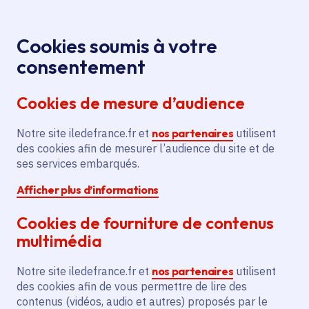
Panneau de gestion des cookies
Aller au menu
Aller au contenu principal
Aller au pied de page
Menu
Je re
Cookies soumis à votre
consentement
Tous les services
Ma Région près de
Accueil
chez moi
Environnement
Budget participatif
Cookies de mesure d’audience
Remplacement d'un véhicule du
écologique
service propreté par un véhicule électrique
Notre site iledefrance.fr et
nos partenaires
utilisent
des cookies afin de mesurer l’audience du site et de
Remplacement d'un véhicule
ses services embarqués.
du service propreté par un
Afficher plus d’informations
véhicule électrique
Cookies de fourniture de contenus
Budget participatif écologique
multimédia
Communes
Saint-Pierre-lès-Nemours
(77)
Notre site iledefrance.fr et
nos partenaires
utilisent
Voté en 2021
des cookies afin de vous permettre de lire des
contenus (vidéos, audio et autres) proposés par le