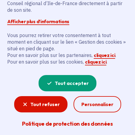
Conseil régional d’Ile-de-France directement à partir
Voté en 2021
de son site.
Afficher plus d’informations
Description
Vous pourrez retirer votre consentement à tout
L'action vise à installer une signalétique
moment en cliquant sur le lien « Gestion des cookies »
ludique et à placer des installations
situé en pied de page.
bloquantes et enrochements pour
Pour en savoir plus sur les partenaires,
cliquez ici
.
restreindre l'accès aux espaces naturels
Pour en savoir plus sur les cookies,
cliquez ici
.
de la commune de Freneuse. Ces actions
permettront de lutter contre les dépôts
Tout accepter
sauvages et de favoriser le
développement d'une biodiversité locale.
Tout refuser
Personnaliser
Voir la délibération
Politique de protection des données