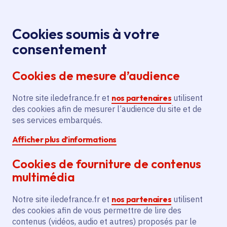
Panneau de gestion des cookies
Aller au menu
Aller au contenu principal
Aller au pied de page
Menu
Je re
Cookies soumis à votre
consentement
Tous les services
Ma Région près de
Accueil
chez moi
Environnement
Budget participatif
Cookies de mesure d’audience
Installation de signalétique et
écologique
d'installations bloquantes pour la protection des
Notre site iledefrance.fr et
nos partenaires
utilisent
espaces naturels
des cookies afin de mesurer l’audience du site et de
ses services embarqués.
Installation de signalétique et
Afficher plus d’informations
d'installations bloquantes
pour la protection des
Cookies de fourniture de contenus
espaces naturels
multimédia
Notre site iledefrance.fr et
nos partenaires
utilisent
Budget participatif écologique
des cookies afin de vous permettre de lire des
contenus (vidéos, audio et autres) proposés par le
Communes
Freneuse
(78)