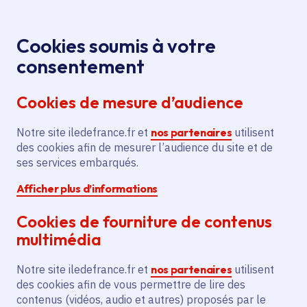
Panneau de gestion des cookies
Aller au menu
Aller au contenu principal
Aller au pied de page
Menu
Je re
Cookies soumis à votre
consentement
Tous les services
Ma Région près de
Accueil
chez moi
Environnement
Biodiversité
Cookies de mesure d’audience
Création d'une mare de 115 m2 avec micro-habitats
et panneaux pédagogiques pour l'association On est
Notre site iledefrance.fr et
nos partenaires
utilisent
par là pour être ailleurs
des cookies afin de mesurer l’audience du site et de
ses services embarqués.
Création d'une mare de 115
Afficher plus d’informations
m2 avec micro-habitats et
panneaux pédagogiques pour
Cookies de fourniture de contenus
l'association On est par là
multimédia
pour être ailleurs
Notre site iledefrance.fr et
nos partenaires
utilisent
des cookies afin de vous permettre de lire des
Biodiversité
contenus (vidéos, audio et autres) proposés par le