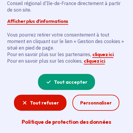
Conseil régional d’Ile-de-France directement à partir
Communes
Vitry-sur-Seine
(94)
de son site.
Voté en 2025
Afficher plus d’informations
Description
Vous pourrez retirer votre consentement à tout
moment en cliquant sur le lien « Gestion des cookies »
Le projet Tinta Mare vise à créer une mare
situé en pied de page.
de 115 m2, avec micro-habitats et
Pour en savoir plus sur les partenaires,
cliquez ici
.
panneaux pédagogiques, pour
Pour en savoir plus sur les cookies,
cliquez ici
.
l'association On est par là pour être
ailleurs.
Tout accepter
Voir la délibération
Tout refuser
Personnaliser
Biodiversité
Politique de protection des données