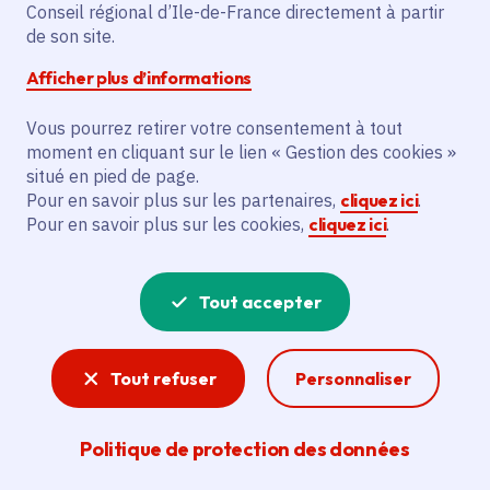
Conseil régional d’Ile-de-France directement à partir
Description
de son site.
Le projet vise à restaurer une mare de 5
Afficher plus d’informations
m2 sur l'île des Loups, en débroussaillant,
vidangeant et rétablissant un écosystème
Vous pourrez retirer votre consentement à tout
moment en cliquant sur le lien « Gestion des cookies »
naturel. Les actions incluent la démolition
situé en pied de page.
de béton, l'imperméabilisation par bâche
Pour en savoir plus sur les partenaires,
cliquez ici
.
EPDM et la conception d'un panneau
Pour en savoir plus sur les cookies,
cliquez ici
.
pédagogique. L'association Au fil de l'eau
est le bénéficiaire principal.
Tout accepter
Voir la délibération
Tout refuser
Personnaliser
Biodiversité
Politique de protection des données
La Région consacre 400 millions d'euros à la