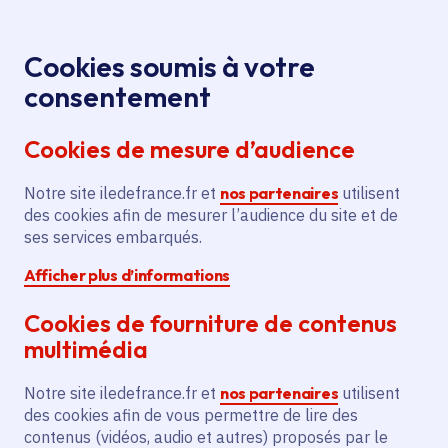
Panneau de gestion des cookies
Aller au menu
Aller au contenu principal
Aller au pied de page
Menu
Je re
Cookies soumis à votre
Oops, something went wrong. Check your browser's developer 
consentement
Tous les services
Ma Région près de
Accueil
chez moi
Environnement
Biodiversité
Cookies de mesure d’audience
Restauration d'une mare sur l'île des Loups
Oops, something went wrong. Check your browser's
Notre site iledefrance.fr et
nos partenaires
utilisent
developer console for more details.
des cookies afin de mesurer l’audience du site et de
Restauration d'une mare sur
ses services embarqués.
l'île des Loups
Afficher plus d’informations
Biodiversité
Cookies de fourniture de contenus
multimédia
Communes
Nogent-sur-Marne
(94)
,
Le Perreux-sur-Marne
(94)
Notre site iledefrance.fr et
nos partenaires
utilisent
Voté en 2025
des cookies afin de vous permettre de lire des
contenus (vidéos, audio et autres) proposés par le