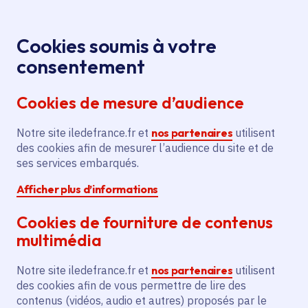
Panneau de gestion des cookies
Aller au menu
Aller au contenu principal
Aller au pied de page
Menu
Je re
Cookies soumis à votre
consentement
Tous les services
Ma Région près de
Accueil
Requalification et
chez moi
Environnement
Cookies de mesure d’audience
végétalisation de l'entrée du Parc du Château
Notre site iledefrance.fr et
Requalification et
nos partenaires
utilisent
des cookies afin de mesurer l’audience du site et de
végétalisation de l'entrée du
ses services embarqués.
Parc du Château
Afficher plus d’informations
Environnement
Cookies de fourniture de contenus
multimédia
Communes
Suresnes
(92)
Voté en 2024
Notre site iledefrance.fr et
nos partenaires
utilisent
des cookies afin de vous permettre de lire des
contenus (vidéos, audio et autres) proposés par le
Description