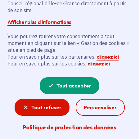
Conseil régional d’Ile-de-France directement à partir
de son site.
L'action a pour objectif la restructuration
de l'entrée du Parc du Château côté
Afficher plus d’informations
Guinguette à Suresnes. Elle prévoit la
démolition d'une aire de desserte
Vous pourrez retirer votre consentement à tout
moment en cliquant sur le lien « Gestion des cookies »
imperméable. Des travaux de décapage,
situé en pied de page.
dépose et terrassements seront
Pour en savoir plus sur les partenaires,
cliquez ici
.
effectués. La surface de pleine terre
Pour en savoir plus sur les cookies,
cliquez ici
.
augmentera de 590 à 900 m². Trois
strates de végétaux locaux seront
Tout accepter
plantées. Cela vise à augmenter la part de
pleine terre et favoriser la place de la
nature en ville.
Tout refuser
Personnaliser
Voir la délibération
Politique de protection des données