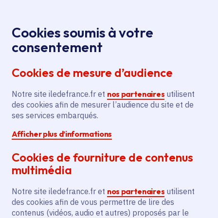
Panneau de gestion des cookies
Aller au menu
Aller au contenu principal
Aller au pied de page
Menu
Je re
Cookies soumis à votre
consentement
Tous les services
Ma Région près de
Accueil
Emploi et formation
chez moi
Cookies de mesure d’audience
Ma Région près de chez moi
Notre site iledefrance.fr et
nos partenaires
utilisent
des cookies afin de mesurer l’audience du site et de
Thème
ses services embarqués.
Emploi et formation (2524)
Afficher plus d’informations
Cookies de fourniture de contenus
multimédia
Emploi et formation
Notre site iledefrance.fr et
nos partenaires
utilisent
des cookies afin de vous permettre de lire des
Apprentissage
Emploi
contenus (vidéos, audio et autres) proposés par le