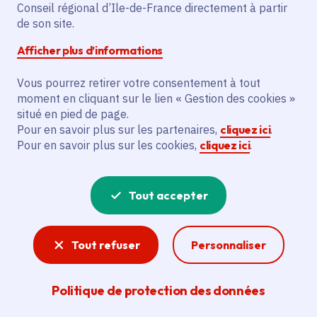
Conseil régional d’Ile-de-France directement à partir
Formation professionnelle
de son site.
Afficher plus d’informations
Formations sanitaires et sociales
Vous pourrez retirer votre consentement à tout
La Région se bat pour l’emploi en finançant des
moment en cliquant sur le lien « Gestion des cookies »
formations adaptées aux besoins du marché du
situé en pied de page.
travail. Elle finance, les formations sanitaires et
Pour en savoir plus sur les partenaires,
cliquez ici
.
sociales et soutient l'apprentissage et les stages
Pour en savoir plus sur les cookies,
cliquez ici
.
en contraignant les entreprises qu’elle aide d’en
offrir.
Tout accepter
En savoir plus sur l'action régionale pour l'emploi
et la formation.
Tout refuser
Personnaliser
Politique de protection des données