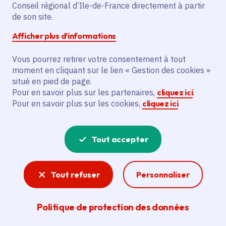
Conseil régional d’Ile-de-France directement à partir
Voté en 2025
de son site.
Afficher plus d’informations
Description
Vous pourrez retirer votre consentement à tout
L’initiative prévoit d’équiper le nouveau
moment en cliquant sur le lien « Gestion des cookies »
site de formation de l’Institut Régional de
situé en pied de page.
Technologie de Santé Ile de France à
Pour en savoir plus sur les partenaires,
cliquez ici
.
Meaux. Elle finance l’achat de mobilier de
Pour en savoir plus sur les cookies,
cliquez ici
.
bureau, d’équipements audiovisuels, de
PC, de bornes Wi-Fi, d’un serveur et d’un
Tout accepter
copieur. Ces actions visent à garantir des
conditions d’accueil et d’enseignement
optimales pour les étudiants dès
Tout refuser
Personnaliser
septembre 2025.
Politique de protection des données
Voir la délibération