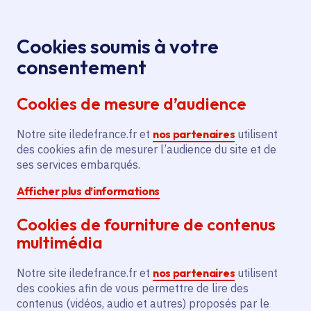
Panneau de gestion des cookies
Aller au menu
Aller au contenu principal
Aller au pied de page
Menu
Je re
Cookies soumis à votre
consentement
Tous les services
Ma Région près de
Accueil
chez moi
Emploi et formation
Formations
Cookies de mesure d’audience
Acquisition de mobilier et
sanitaires et sociales
équipements pour l'Institut Régional de Technologie
Notre site iledefrance.fr et
nos partenaires
utilisent
de Santé Ile de France
des cookies afin de mesurer l’audience du site et de
ses services embarqués.
Acquisition de mobilier et
Afficher plus d’informations
équipements pour l'Institut
Régional de Technologie de
Cookies de fourniture de contenus
Santé Ile de France
multimédia
Notre site iledefrance.fr et
nos partenaires
utilisent
Formations sanitaires et sociales
des cookies afin de vous permettre de lire des
contenus (vidéos, audio et autres) proposés par le
Communes
Meaux
(77)
,
Neuilly-sur-Marne
(93)