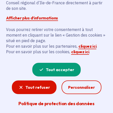
Paris 13e Arrondissement
(75)
,
Conseil régional d’Ile-de-France directement à partir
Paris 14e Arrondissement
(75)
,
de son site.
Paris 18e Arrondissement
(75)
,
Lire plus
+
Voté en 2025
Afficher plus d’informations
Vous pourrez retirer votre consentement à tout
Description
moment en cliquant sur le lien « Gestion des cookies »
situé en pied de page.
Le projet vise à acquérir des matériels
Pour en savoir plus sur les partenaires,
cliquez ici
.
informatiques et audiovisuels pour les
Pour en savoir plus sur les cookies,
cliquez ici
.
écoles paramédicales rattachées à
l'Assistance Publique Hôpitaux de Paris.
Tout accepter
Les actions financées comprennent
l'achat d'équipements audiovisuels pour
salles de conférence, vidéoprojecteurs,
Tout refuser
Personnaliser
écrans interactifs, caméras de visio-
conférence et autres dispositifs
Politique de protection des données
technologiques. Les bénéficiaires
principaux sont l'Assistance Publique