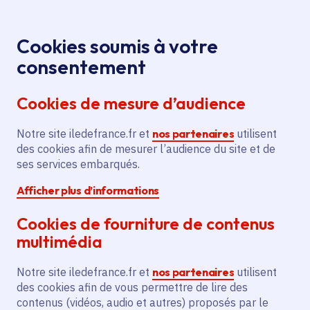
Panneau de gestion des cookies
Aller au menu
Aller au contenu principal
Aller au pied de page
Menu
Je re
Cookies soumis à votre
consentement
Tous les services
Ma Région près de
Accueil
chez moi
Emploi et formation
Formations
Cookies de mesure d’audience
Acquisition de matériels
sanitaires et sociales
informatiques et audiovisuels pour l'Assistance
Notre site iledefrance.fr et
nos partenaires
utilisent
Publique Hôpitaux de Paris
des cookies afin de mesurer l’audience du site et de
ses services embarqués.
Acquisition de matériels
Afficher plus d’informations
informatiques et audiovisuels
pour l'Assistance Publique
Cookies de fourniture de contenus
Hôpitaux de Paris
multimédia
Notre site iledefrance.fr et
nos partenaires
utilisent
Formations sanitaires et sociales
des cookies afin de vous permettre de lire des
contenus (vidéos, audio et autres) proposés par le
Communes
Paris 12e Arrondissement
(75)
,