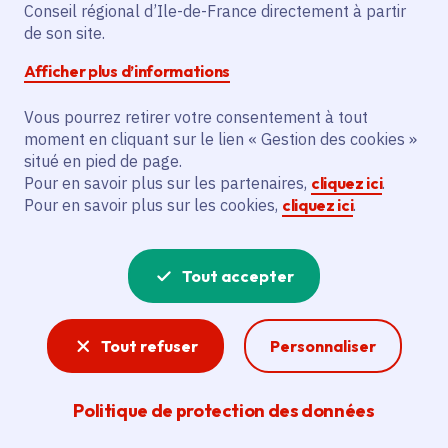
Conseil régional d’Ile-de-France directement à partir
Communes
Gennevilliers
(92)
de son site.
Voté en 2025
Afficher plus d’informations
Vous pourrez retirer votre consentement à tout
Description
moment en cliquant sur le lien « Gestion des cookies »
Le projet vise à accompagner 73 jeunes
situé en pied de page.
Pour en savoir plus sur les partenaires,
cliquez ici
.
franciliens, dont 8 publics spécifiques, via
Pour en savoir plus sur les cookies,
cliquez ici
.
accueil, information, orientation et
accompagnement par la Mission locale.
Tout accepter
Voir la délibération
Tout refuser
Personnaliser
Formation professionnelle
Politique de protection des données
La Région Île-de-France agit pour la formation