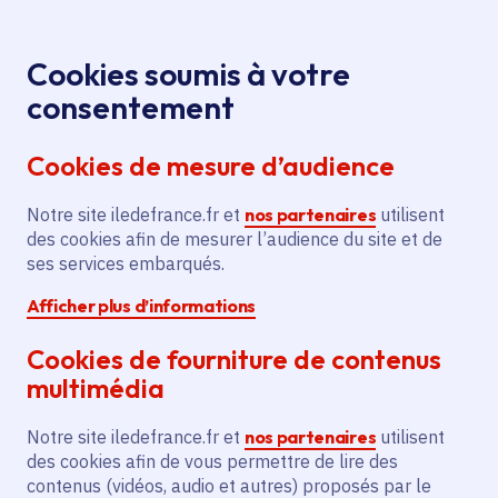
Panneau de gestion des cookies
Aller au menu
Aller au contenu principal
Aller au pied de page
Menu
Je re
Cookies soumis à votre
Oops, something went wrong. Check your browser's developer 
consentement
Tous les services
Ma Région près de
Accueil
chez moi
Emploi et formation
Formation
Cookies de mesure d’audience
Accompagnement de jeunes par
professionnelle
la Mission locale pour insertion professionnelle et
Notre site iledefrance.fr et
nos partenaires
utilisent
sociale
des cookies afin de mesurer l’audience du site et de
Oops, something went wrong. Check your browser's
ses services embarqués.
developer console for more details.
Afficher plus d’informations
Accompagnement de jeunes
par la Mission locale pour
Cookies de fourniture de contenus
multimédia
insertion professionnelle et
sociale
Notre site iledefrance.fr et
nos partenaires
utilisent
des cookies afin de vous permettre de lire des
Formation professionnelle
Emploi
contenus (vidéos, audio et autres) proposés par le