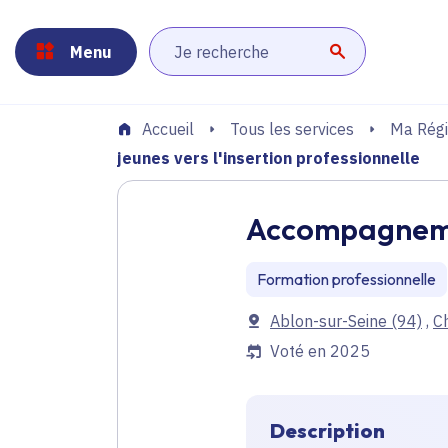
Panneau de gestion des cookies
Aller au menu
Aller au contenu principal
Aller au pied de page
Menu
Lancer la r
Tous les services
Ma Régi
Accueil
jeunes vers l'insertion professionnelle
Accompagnement
Formation professionnelle
Communes
Ablon-sur-Seine
(94)
,
Ch
Voté en 2025
Description