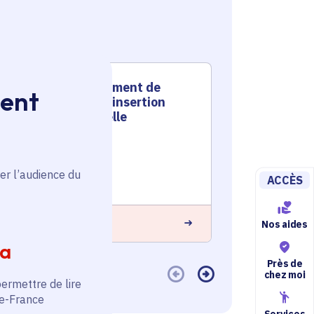
Accompagnement de
Acco
ment
jeunes vers l'insertion
jeune
professionnelle
profe
Emploi et formation
Emploi et f
Voté en 2025
Voté en 20
er l’audience du
ACCÈS
Nanterre (92)
5 commune
 savoir plus
En savoir plus
Nos aides
ia
Près de
chez moi
permettre de lire
de-France
Services