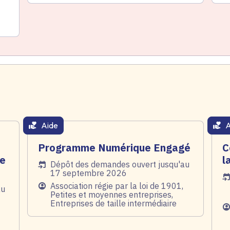
Aide
A
thématique active
thém
Programme Numérique Engagé
C
de
l
Date de l'arrêté
Dépôt des demandes ouvert jusqu'au
17 septembre 2026
Da
Public
Association régie par la loi de 1901,
au
Petites et moyennes entreprises,
Entreprises de taille intermédiaire
Pu