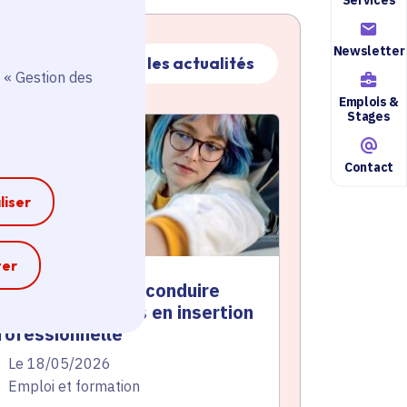
Newsletter
Toutes les actualités
 « Gestion des
Emplois &
Stages
ctualité
atique active
Contact
liser
e
ter
hèque permis de conduire
our les 18-25 ans en insertion
rofessionnelle
te de l'arrêté
Le 18/05/2026
atégorie
Emploi et formation