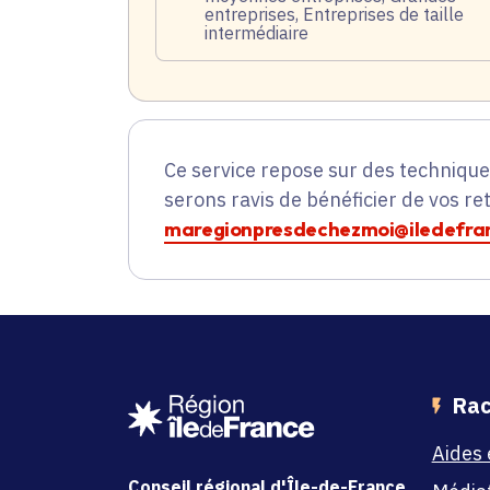
entreprises, Entreprises de taille
intermédiaire
Ce service repose sur des techniqu
serons ravis de bénéficier de vos re
maregionpresdechezmoi@iledefran
Rac
Aides 
Conseil régional d'Île-de-France