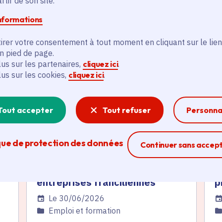
tir de son site.
informations
és
irer votre consentement à tout moment en cliquant sur le lien
en pied de page.
lus sur les partenaires,
cliquez ici
.
Actualité
A
thématique active
thém
lus sur les cookies,
cliquez ici
.
Tout accepter
Tout refuser
Personna
que de protection des données
Ferme la modal
Continuer sans accep
Recrut’up : nouveau dispositif
C
 :
au service de l’emploi et des
p
entreprises franciliennes
p
Date de l'arrêté
Le 30/06/2026
Da
Catégorie
Emploi et formation
C