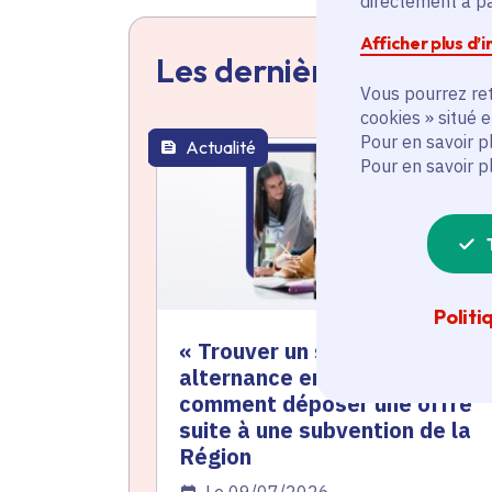
directement à par
Afficher plus d’
Les dernières actualit
Vous pourrez ret
cookies » situé 
Pour en savoir p
Actualité
thématique active
Pour en savoir p
Politi
« Trouver un stage ou une
alternance en Île-de-France »
comment déposer une offre
suite à une subvention de la
Région