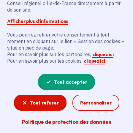
Conseil régional d’Ile-de-France directement à partir
Description
de son site.
Le projet vise à aider la certification à
Afficher plus d’informations
l’agriculture biologique en 2025. Il finance
Vous pourrez retirer votre consentement à tout
l’accompagnement de la SCEA Charon
moment en cliquant sur le lien « Gestion des cookies »
pour obtenir cette certification. L’objectif
situé en pied de page.
est de soutenir la transition vers des
Pour en savoir plus sur les partenaires,
cliquez ici
.
pratiques agricoles biologiques.
Pour en savoir plus sur les cookies,
cliquez ici
.
Voir la délibération
Tout accepter
Tout refuser
Personnaliser
Agriculture
Avec sa marque « Produit en Île-de-France » qui
Politique de protection des données
valorise la production francilienne et de
nombreux dispositifs permettant notamment de