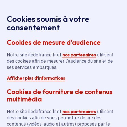
Panneau de gestion des cookies
Aller au menu
Aller au contenu principal
Aller au pied de page
Menu
Je re
Cookies soumis à votre
consentement
Tous les services
Ma Région près de
Accueil
Aide à la
chez moi
Économie
Agriculture
Cookies de mesure d’audience
certification agriculture biologique pour la SCEA
Charon
Notre site iledefrance.fr et
nos partenaires
utilisent
des cookies afin de mesurer l’audience du site et de
Aide à la certification
ses services embarqués.
agriculture biologique pour la
Afficher plus d’informations
SCEA Charon
Cookies de fourniture de contenus
Agriculture
multimédia
Communes
Cheptainville
(91)
Notre site iledefrance.fr et
nos partenaires
utilisent
Voté en 2025
des cookies afin de vous permettre de lire des
contenus (vidéos, audio et autres) proposés par le