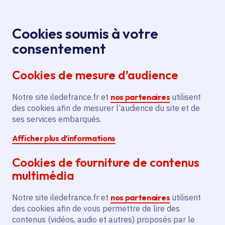
Panneau de gestion des cookies
Aller au menu
Aller au contenu principal
Aller au pied de page
Menu
Je re
Cookies soumis à votre
consentement
Tous les services
Ma Région près de
Accueil
Aide à la
chez moi
Économie
Agriculture
Cookies de mesure d’audience
certification agriculture biologique pour le SCEA
Notre site iledefrance.fr et
Aide à la certification
nos partenaires
utilisent
des cookies afin de mesurer l’audience du site et de
agriculture biologique pour le
ses services embarqués.
SCEA
Afficher plus d’informations
Agriculture
Cookies de fourniture de contenus
multimédia
Communes
Saint-Pierre-lès-Nemours
(77)
Voté en 2025
Notre site iledefrance.fr et
nos partenaires
utilisent
des cookies afin de vous permettre de lire des
contenus (vidéos, audio et autres) proposés par le
Description