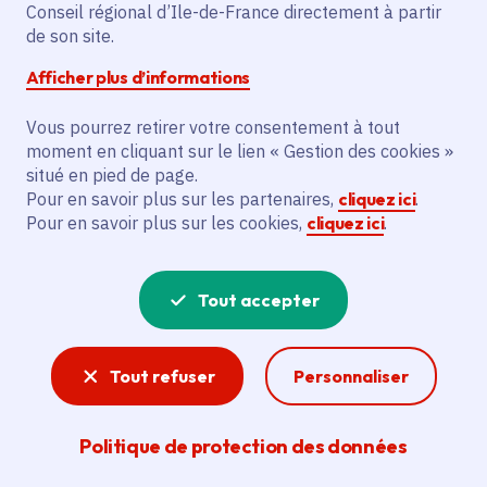
Conseil régional d’Ile-de-France directement à partir
de son site.
Le projet vise à aider le SCEA De Puiselet à
obtenir la certification à l’agriculture
Afficher plus d’informations
biologique en 2025. L’action financée
consiste à soutenir la certification pour
Vous pourrez retirer votre consentement à tout
moment en cliquant sur le lien « Gestion des cookies »
cette année, contribuant ainsi à l’objectif
situé en pied de page.
de développement durable en agriculture.
Pour en savoir plus sur les partenaires,
cliquez ici
.
Pour en savoir plus sur les cookies,
cliquez ici
.
Voir la délibération
Tout accepter
Agriculture
Tout refuser
Personnaliser
Avec sa marque « Produit en Île-de-France » qui
valorise la production francilienne et de
Politique de protection des données
nombreux dispositifs permettant notamment de
sanctuariser les terres agricoles et d’aider les