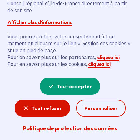
Conseil régional d’Ile-de-France directement à partir
Description
de son site.
Le projet vise à aider la Société Civile
Afficher plus d’informations
Immobilière du Domaine du Perrot à
Vous pourrez retirer votre consentement à tout
obtenir la certification à l’agriculture
moment en cliquant sur le lien « Gestion des cookies »
biologique en 2025. L’action financée
situé en pied de page.
consiste à soutenir cette certification pour
Pour en savoir plus sur les partenaires,
cliquez ici
.
l’année 2025, contribuant ainsi à l’objectif
Pour en savoir plus sur les cookies,
cliquez ici
.
de développement durable en agriculture.
Tout accepter
Voir la délibération
Tout refuser
Personnaliser
Agriculture
Politique de protection des données
Avec sa marque « Produit en Île-de-France » qui
valorise la production francilienne et de