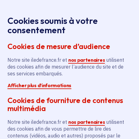
Panneau de gestion des cookies
Aller au menu
Aller au contenu principal
Aller au pied de page
Menu
Je re
Cookies soumis à votre
consentement
Tous les services
Ma Région près de
Accueil
Aide à la
chez moi
Économie
Agriculture
Cookies de mesure d’audience
certification agriculture biologique pour la SCI du
Domaine du Perrot
Notre site iledefrance.fr et
nos partenaires
utilisent
des cookies afin de mesurer l’audience du site et de
Aide à la certification
ses services embarqués.
agriculture biologique pour la
Afficher plus d’informations
SCI du Domaine du Perrot
Cookies de fourniture de contenus
Agriculture
multimédia
Communes
Rosny-sur-Seine
(78)
,
Rosny-sur-Seine
(78)
Notre site iledefrance.fr et
nos partenaires
utilisent
Voté en 2025
des cookies afin de vous permettre de lire des
contenus (vidéos, audio et autres) proposés par le