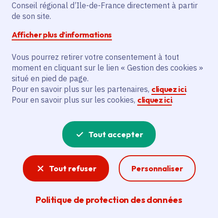
Conseil régional d’Ile-de-France directement à partir
Description
de son site.
Le projet vise à aider le SCEA de la Hallee
Afficher plus d’informations
à obtenir la certification à l’agriculture
Vous pourrez retirer votre consentement à tout
biologique en 2025. L’action financée
moment en cliquant sur le lien « Gestion des cookies »
consiste à soutenir la certification pour
situé en pied de page.
cette année. Le bénéficiaire principal est
Pour en savoir plus sur les partenaires,
cliquez ici
.
le SCEA de la Hallee, et l’objectif est de
Pour en savoir plus sur les cookies,
cliquez ici
.
promouvoir l’agriculture biologique.
Tout accepter
Voir la délibération
Tout refuser
Personnaliser
Agriculture
Politique de protection des données
Avec sa marque « Produit en Île-de-France » qui
valorise la production francilienne et de