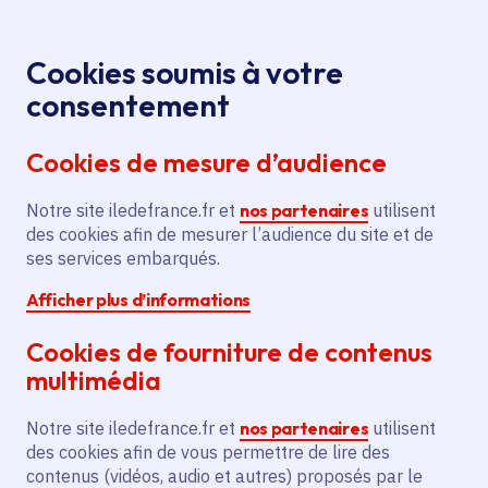
Panneau de gestion des cookies
Aller au menu
Aller au contenu principal
Aller au pied de page
Menu
Je re
Cookies soumis à votre
consentement
Tous les services
Ma Région près de
Accueil
Aide à la
chez moi
Économie
Agriculture
Cookies de mesure d’audience
certification agriculture biologique 2025 pour le
SCEA de la Hallee
Notre site iledefrance.fr et
nos partenaires
utilisent
des cookies afin de mesurer l’audience du site et de
Aide à la certification
ses services embarqués.
agriculture biologique 2025
Afficher plus d’informations
pour le SCEA de la Hallee
Cookies de fourniture de contenus
Agriculture
multimédia
Communes
Marolles-en-Brie
(77)
Notre site iledefrance.fr et
nos partenaires
utilisent
Voté en 2025
des cookies afin de vous permettre de lire des
contenus (vidéos, audio et autres) proposés par le