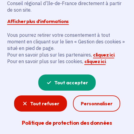
Conseil régional d’Ile-de-France directement à partir
Description
de son site.
Le projet vise à certifier l’agriculture
Afficher plus d’informations
biologique pour le Scea Charny Oeufs-Bio.
Vous pourrez retirer votre consentement à tout
moment en cliquant sur le lien « Gestion des cookies »
Voir la délibération
situé en pied de page.
Pour en savoir plus sur les partenaires,
cliquez ici
.
Pour en savoir plus sur les cookies,
cliquez ici
.
Agriculture
Tout accepter
Avec sa marque « Produit en Île-de-France » qui
valorise la production francilienne et de
nombreux dispositifs permettant notamment de
Tout refuser
Personnaliser
sanctuariser les terres agricoles et d’aider les
jeunes agriculteurs à se lancer ou à reprendre
une exploitation, la Région est aux côtés de sa
Politique de protection des données
filière agricole.