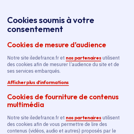
Panneau de gestion des cookies
Aller au menu
Aller au contenu principal
Aller au pied de page
Menu
Je re
Cookies soumis à votre
consentement
Tous les services
Ma Région près de
Accueil
Aide à la
chez moi
Économie
Agriculture
Cookies de mesure d’audience
certification en agriculture biologique pour la Scea
Charny Oeufs-Bio
Notre site iledefrance.fr et
nos partenaires
utilisent
des cookies afin de mesurer l’audience du site et de
Aide à la certification en
ses services embarqués.
agriculture biologique pour la
Afficher plus d’informations
Scea Charny Oeufs-Bio
Cookies de fourniture de contenus
Agriculture
multimédia
Communes
Charny
(77)
Notre site iledefrance.fr et
nos partenaires
utilisent
Voté en 2024
des cookies afin de vous permettre de lire des
contenus (vidéos, audio et autres) proposés par le