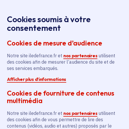
Panneau de gestion des cookies
Aller au menu
Aller au contenu principal
Aller au pied de page
Menu
Je re
Cookies soumis à votre
consentement
Tous les services
Ma Région près de
Accueil
Aide à la
chez moi
Culture
Spectacle vivant
Cookies de mesure d’audience
création théâtre « LES HABITANT-ES » par Collectif
F71
Notre site iledefrance.fr et
nos partenaires
utilisent
des cookies afin de mesurer l’audience du site et de
Aide à la création théâtre «
ses services embarqués.
LES HABITANT-ES » par
Afficher plus d’informations
Collectif F71
Cookies de fourniture de contenus
Spectacle vivant
multimédia
Communes
Sevran
(93)
Notre site iledefrance.fr et
nos partenaires
utilisent
Voté en 2025
des cookies afin de vous permettre de lire des
contenus (vidéos, audio et autres) proposés par le