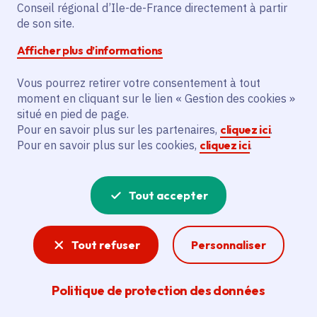
Conseil régional d’Ile-de-France directement à partir
Description
de son site.
Le projet vise à créer une version légère et
Afficher plus d’informations
nomade du spectacle « LES HABITANT-ES
Vous pourrez retirer votre consentement à tout
» en octobre 2025, puis une version pour
moment en cliquant sur le lien « Gestion des cookies »
les plateaux à l’automne 2026. Les actions
situé en pied de page.
financées concernent le développement
Pour en savoir plus sur les partenaires,
cliquez ici
.
de ces deux versions. Les bénéficiaires
Pour en savoir plus sur les cookies,
cliquez ici
.
principaux sont le Collectif F71, le Théâtre
de la Poudrerie, le Collectif Scènes 77 et le
Tout accepter
Théâtre André Malraux de Chevilly-Larue.
Le spectacle explore les effets du
changement climatique à travers une
Tout refuser
Personnaliser
narration fictionnelle et interdisciplinaire.
Politique de protection des données
Voir la délibération