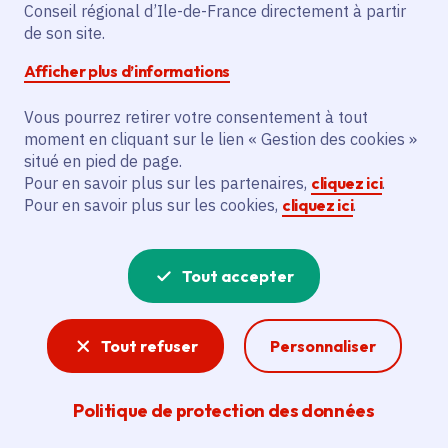
Le projet vise à organiser le Festival
Conseil régional d’Ile-de-France directement à partir
Mondial du Cirque de Demain, accueillant
de son site.
24 numéros et décernant médailles. Il
Afficher plus d’informations
inclut aussi des conférences et une
politique tarifaire pour les publics
Vous pourrez retirer votre consentement à tout
moment en cliquant sur le lien « Gestion des cookies »
scolaires. Les bénéficiaires principaux
situé en pied de page.
sont l’Association Française du Cirque de
Pour en savoir plus sur les partenaires,
cliquez ici
.
Demain et le Festival Mondial du Cirque de
Pour en savoir plus sur les cookies,
cliquez ici
.
Demain. Le festival se tient au Cirque
Phénix à Paris, rassemblant artistes,
professionnels et spectateurs.
Tout accepter
Voir la délibération
Tout refuser
Personnaliser
Politique de protection des données
Spectacle vivant