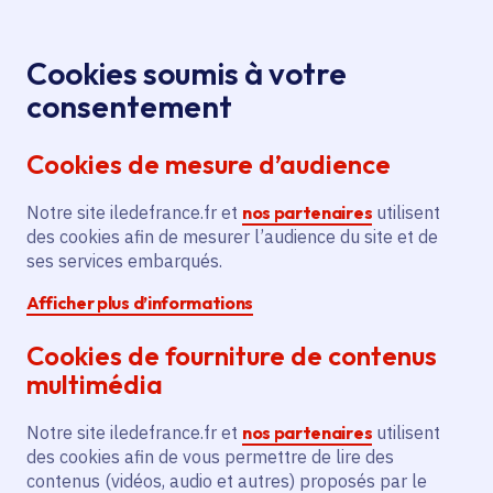
Panneau de gestion des cookies
Aller au menu
Aller au contenu principal
Aller au pied de page
Menu
Je re
Cookies soumis à votre
consentement
Tous les services
Ma Région près de
Accueil
Festival
chez moi
Culture
Spectacle vivant
Cookies de mesure d’audience
Mondial du Cirque de Demain
Notre site iledefrance.fr et
Festival Mondial du Cirque de
nos partenaires
utilisent
des cookies afin de mesurer l’audience du site et de
Demain
ses services embarqués.
Afficher plus d’informations
Spectacle vivant
Cookies de fourniture de contenus
Communes
Paris 12e Arrondissement
(75)
multimédia
Voté en 2025
Notre site iledefrance.fr et
nos partenaires
utilisent
des cookies afin de vous permettre de lire des
Description
contenus (vidéos, audio et autres) proposés par le