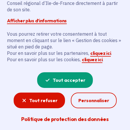
Le projet vise à créer un nouveau studio
Conseil régional d’Ile-de-France directement à partir
pour accueillir 10 résidences et produire 8
de son site.
créations artistiques, dont une pour
Afficher plus d’informations
l'espace public. Il bénéficie
principalement au Centre de Formation
Vous pourrez retirer votre consentement à tout
moment en cliquant sur le lien « Gestion des cookies »
par Apprentissage et à l'Académie
situé en pied de page.
Fratellini, structure de référence pour les
Pour en savoir plus sur les partenaires,
cliquez ici
.
arts du cirque. Les actions incluent la
Pour en savoir plus sur les cookies,
cliquez ici
.
diffusion de spectacles dans 3 espaces et
l'accompagnement d'équipes artistiques
émergentes, notamment les jeunes
Tout accepter
diplômés. Le projet soutient également
des actions culturelles destinées à des
Tout refuser
Personnaliser
publics en situation de précarité.
Politique de protection des données
Voir la délibération