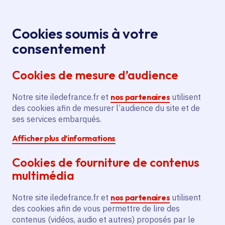
Panneau de gestion des cookies
Aller au menu
Aller au contenu principal
Aller au pied de page
Menu
Je re
Cookies soumis à votre
consentement
Tous les services
Ma Région près de
Accueil
Soutien
chez moi
Culture
Spectacle vivant
Cookies de mesure d’audience
à l’Académie des Arts du Cirque Fratellini
Notre site iledefrance.fr et
Soutien à l’Académie des Arts
nos partenaires
utilisent
des cookies afin de mesurer l’audience du site et de
du Cirque Fratellini
ses services embarqués.
Afficher plus d’informations
Spectacle vivant
Cookies de fourniture de contenus
Communes
Saint-Denis
(93)
multimédia
Voté en 2025
Notre site iledefrance.fr et
nos partenaires
utilisent
des cookies afin de vous permettre de lire des
Description
contenus (vidéos, audio et autres) proposés par le