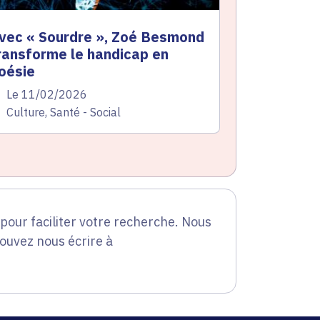
vec « Sourdre », Zoé Besmond
ransforme le handicap en
oésie
te de l'arrêté
Le 11/02/2026
atégorie
Culture, Santé - Social
our faciliter votre recherche. Nous
pouvez nous écrire à