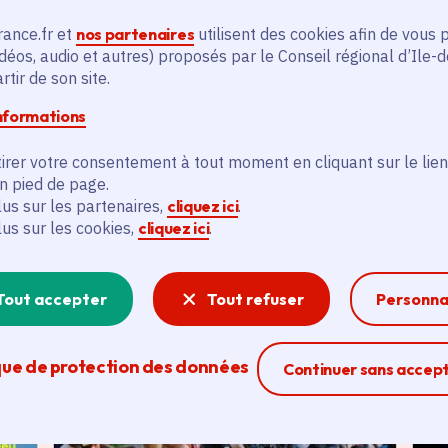
rance.fr et
nos partenaires
utilisent des cookies afin de vous 
En savoir plus
En
déos, audio et autres) proposés par le Conseil régional d’Ile-
tir de son site.
informations
irer votre consentement à tout moment en cliquant sur le lien
en pied de page.
lus sur les partenaires,
cliquez ici
.
lus sur les cookies,
cliquez ici
.
és
Tout accepter
Tout refuser
Personna
Actualité
A
thématique active
thém
que de protection des données
Ferme la modal
Continuer sans accep