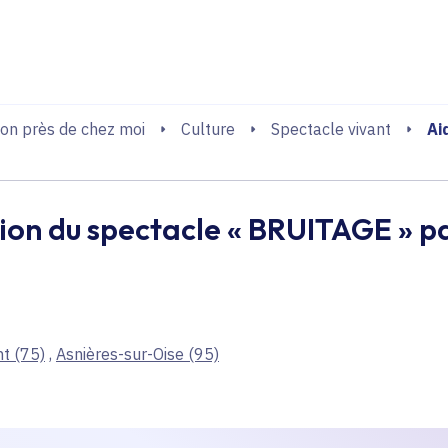
echerche
Ai
on près de chez moi
Culture
Spectacle vivant
tion du spectacle « BRUITAGE » par
nt
(75)
,
Asnières-sur-Oise
(95)