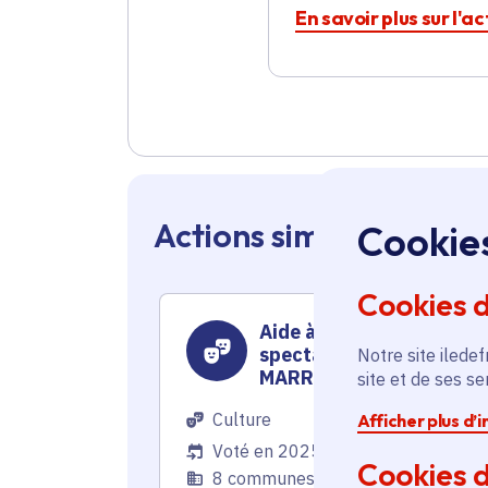
En savoir plus sur l'a
Actions similaires en 
Cookie
Cookies 
Aide à la création du
spectacle « BRUITS
Notre site iledef
MARRONS » par la
site et de ses s
Compagnie VOA
Culture
Afficher plus d’
Voté en 2025
Cookies d
8 communes