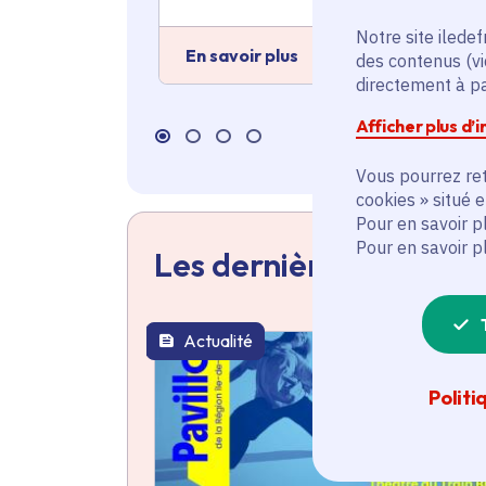
Notre site iledef
En savoir plus
des contenus (vi
directement à par
Afficher plus d’
Vous pourrez ret
cookies » situé 
Pour en savoir p
Pour en savoir p
Les dernières actualit
Actualité
thématique active
Politi