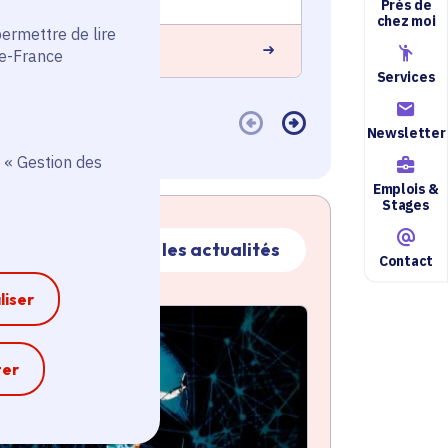
Près de
chez moi
permettre de lire
En savoir plus
 savoir plus
de-France
Services
Newsletter
 « Gestion des
Emplois &
Stages
Toutes les actualités
Contact
liser
ctualité
atique active
e
ter