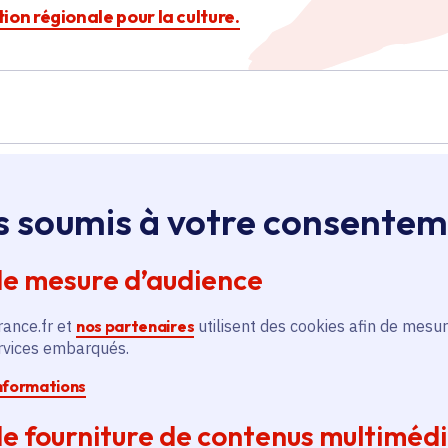
ction régionale pour la culture.
Île-de-France
s soumis à votre consente
de mesure d’audience
Aide à la création du
spectacle « Nanoulak,
rance.fr et
nos partenaires
utilisent des cookies afin de mesur
l'ours qui danse » par la
ervices embarqués.
Compagnie du Porte-Voix
Culture
informations
Voté en 2025
e fourniture de contenus multiméd
3 communes