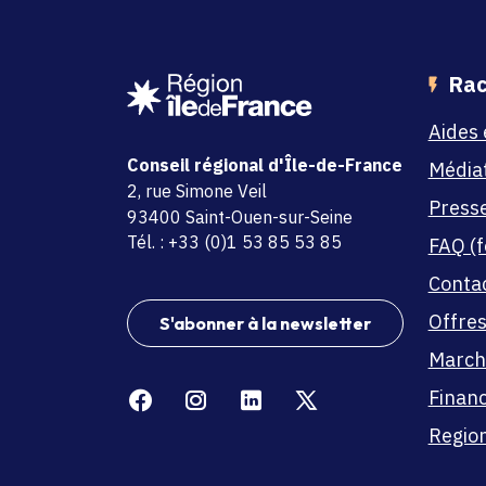
Rac
Aides 
Conseil régional d'Île-de-France
Média
adresse
2, rue Simone Veil
Press
code postal et commune
93400 Saint-Ouen-sur-Seine
Tél. : +33 (0)1 53 85 53 85
FAQ (f
Conta
Offres
S'abonner à la newsletter
March
Facebook
Instagram
Linkedin
X
Finan
Region