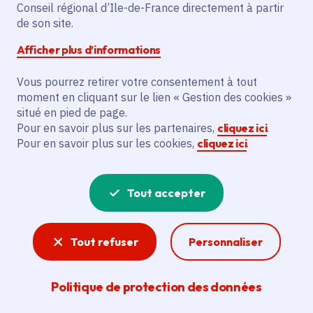
Conseil régional d’Ile-de-France directement à partir
artistiques en résidence et organiser 1
de son site.
058 heures d'actions culturelles,
Afficher plus d’informations
bénéficiant à des villes comme Le Bourget,
Noisiel, Lagny, pour des publics éloignés
Vous pourrez retirer votre consentement à tout
de la culture.
moment en cliquant sur le lien « Gestion des cookies »
situé en pied de page.
Pour en savoir plus sur les partenaires,
cliquez ici
.
Voir la délibération
Pour en savoir plus sur les cookies,
cliquez ici
.
Tout accepter
Spectacle vivant
La création francilienne est riche. L'action
régionale pour la culture vise à soutenir les
Tout refuser
Personnaliser
artistes et toutes les formes de pratiques
artistiques y compris le spectacle vivant.
Politique de protection des données