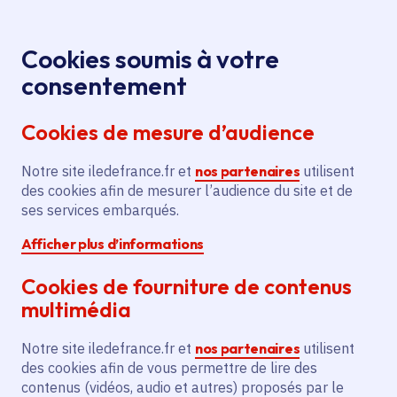
Panneau de gestion des cookies
Aller au menu
Aller au contenu principal
Aller au pied de page
Menu
Je re
Cookies soumis à votre
consentement
Tous les services
Ma Région près de
Accueil
Soutien
chez moi
Culture
Spectacle vivant
Cookies de mesure d’audience
à SHAM SPECTACLES
Notre site iledefrance.fr et
Soutien à SHAM SPECTACLES
nos partenaires
utilisent
des cookies afin de mesurer l’audience du site et de
ses services embarqués.
Spectacle vivant
Afficher plus d’informations
Communes
Le Bourget
(93)
,
Noisiel
(77)
,
Villiers-le-Bel
(95)
,
Sarcelles
(95)
,
Lire plus
+
Cookies de fourniture de contenus
Voté en 2025
multimédia
Notre site iledefrance.fr et
nos partenaires
utilisent
Description
des cookies afin de vous permettre de lire des
contenus (vidéos, audio et autres) proposés par le
Le projet vise à accueillir 18 équipes