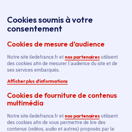
Panneau de gestion des cookies
Aller au menu
Aller au contenu principal
Aller au pied de page
Menu
Je re
Cookies soumis à votre
consentement
Tous les services
Ma Région près de
Accueil
Aide à la
chez moi
Culture
Spectacle vivant
Cookies de mesure d’audience
création du spectacle « TOUT COMME MOI » par le
Collectif 4e souffle
Notre site iledefrance.fr et
nos partenaires
utilisent
des cookies afin de mesurer l’audience du site et de
Aide à la création du
ses services embarqués.
spectacle « TOUT COMME
Afficher plus d’informations
MOI » par le Collectif 4e
souffle
Cookies de fourniture de contenus
multimédia
Spectacle vivant
Notre site iledefrance.fr et
nos partenaires
utilisent
Communes
Aulnay-sous-Bois
(93)
,
Villiers-le-Bel
(95)
,
des cookies afin de vous permettre de lire des
Noisy-le-Sec
(93)
,
Rosny-sous-Bois
(93)
contenus (vidéos, audio et autres) proposés par le