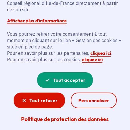
Voté en 2025
Conseil régional d’Ile-de-France directement à partir
de son site.
Afficher plus d’informations
Description
Le projet vise à créer le spectacle « TOUT
Vous pourrez retirer votre consentement à tout
COMME MOI » pour un jeune public,
moment en cliquant sur le lien « Gestion des cookies »
situé en pied de page.
financé pour Le Collectif 4e souffle, Muriel
Pour en savoir plus sur les partenaires,
cliquez ici
.
Henry, Valentino Martinetti, Johanne
Pour en savoir plus sur les cookies,
cliquez ici
.
Mathaly, avec des partenaires tels que
Théâtre Jacques Prévert d’Aulnay-sous-
Bois et La fabrique Acta.
Tout accepter
Voir la délibération
Tout refuser
Personnaliser
Politique de protection des données
Spectacle vivant