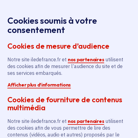
Panneau de gestion des cookies
Aller au menu
Aller au contenu principal
Aller au pied de page
Menu
Je re
Cookies soumis à votre
consentement
Tous les services
Ma Région près de
Accueil
Aide à la
chez moi
Culture
Spectacle vivant
Cookies de mesure d’audience
création du spectacle « Le Cabaret de Luna Silva »
par Taklit
Notre site iledefrance.fr et
nos partenaires
utilisent
des cookies afin de mesurer l’audience du site et de
Aide à la création du
ses services embarqués.
spectacle « Le Cabaret de
Afficher plus d’informations
Luna Silva » par Taklit
Cookies de fourniture de contenus
Spectacle vivant
multimédia
Communes
Prunay-sur-Essonne
(91)
,
Chaville
(92)
,
Notre site iledefrance.fr et
nos partenaires
utilisent
Montreuil
(93)
des cookies afin de vous permettre de lire des
Voté en 2025
contenus (vidéos, audio et autres) proposés par le