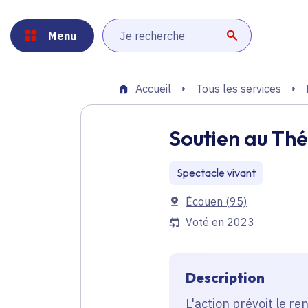
Panneau de gestion des cookies
Aller au menu
Aller au contenu principal
Aller au pied de page
Menu
Lancer la r
Tous les services
Accueil
Soutien au Thé
Spectacle vivant
Communes
Écouen
(95)
Voté en 2023
Description
L'action prévoit le r