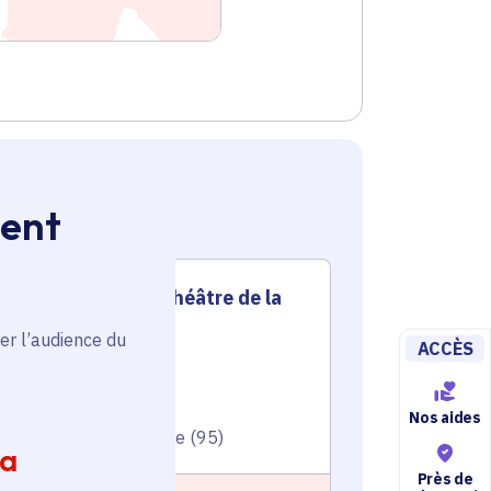
ment
Soutien au Théâtre de la
Souti
Vallée
Vallé
er l’audience du
ACCÈS
Culture
Culture
Voté en 2024
Voté en 20
Nos aides
Écouen (95), Ézanville (95)
3 commune
ia
Près de