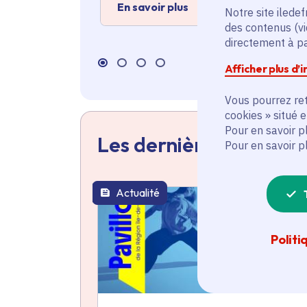
En savoir plus
Notre site iledef
des contenus (vi
directement à par
Afficher plus d’
Vous pourrez ret
cookies » situé 
Pour en savoir p
Les dernières actualit
Pour en savoir p
Actualité
thématique active
Politi