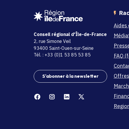
Rac
Aides 
Conseil régional d'Île-de-France
Média
adresse
2, rue Simone Veil
Press
code postal et commune
93400 Saint-Ouen-sur-Seine
Tél. : +33 (0)1 53 85 53 85
FAQ (f
Conta
Offres
S'abonner à la newsletter
March
Facebook
Instagram
Linkedin
X
Finan
Region