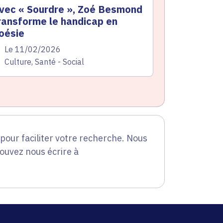
vec « Sourdre », Zoé Besmond
ransforme le handicap en
oésie
te de l'arrêté
Le 11/02/2026
atégorie
Culture, Santé - Social
our faciliter votre recherche. Nous
pouvez nous écrire à