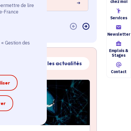
chez moi
 savoir plus
En savoir plus
permettre de lire
de-France
Services
Newsletter
 « Gestion des
Emplois &
Stages
Toutes les actualités
Contact
ctualité
liser
atique active
e
ter