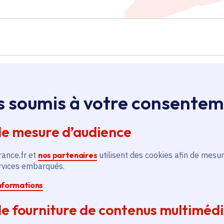
Île-de-France
s soumis à votre consente
de mesure d’audience
Soutien au Théâtre de la
Vallée
rance.fr et
nos partenaires
utilisent des cookies afin de mesur
ervices embarqués.
Culture
informations
Voté en 2022
4 communes
e fourniture de contenus multiméd