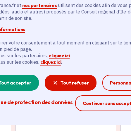
En savoir plus
En
rance.fr et
nos partenaires
utilisent des cookies afin de vous 
déos, audio et autres) proposés par le Conseil régional d’Ile-
tir de son site.
informations
irer votre consentement à tout moment en cliquant sur le lien
en pied de page.
lus sur les partenaires,
cliquez ici
.
és
lus sur les cookies,
cliquez ici
.
Actualité
A
Tout accepter
Tout refuser
Personna
thématique active
thém
que de protection des données
Ferme la modal
Continuer sans accep