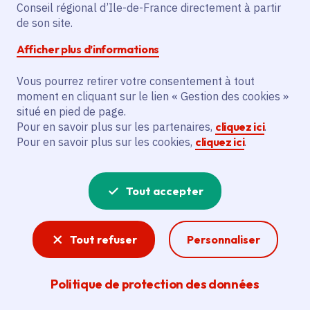
Spectacle vivant
Livre et lecture
Conseil régional d’Ile-de-France directement à partir
de son site.
Cinéma et audiovisuel
Afficher plus d’informations
Communes
Villabé
(91)
Vous pourrez retirer votre consentement à tout
Voté en 2021
moment en cliquant sur le lien « Gestion des cookies »
situé en pied de page.
Pour en savoir plus sur les partenaires,
cliquez ici
.
Description
Pour en savoir plus sur les cookies,
cliquez ici
.
Le projet vise à renouveler et compléter le
parc de matériel scénique pour la
Tout accepter
Compagnie Atelier de l'Orage. Cela inclut
l'aménagement des salles de fête et
gymnases pour le Festival « Les
Tout refuser
Personnaliser
Hivernales » en Essonne.
Politique de protection des données
Voir la délibération