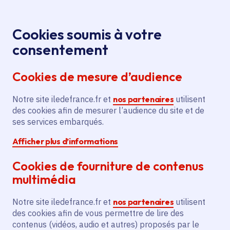
Panneau de gestion des cookies
Aller au menu
Aller au contenu principal
Aller au pied de page
Menu
Je re
Cookies soumis à votre
consentement
Tous les services
Ma Région près de
Accueil
Soutien
chez moi
Culture
Spectacle vivant
Cookies de mesure d’audience
à la Compagnie Atelier de l'Orage pour le
renouvellement et le complément du parc de
Notre site iledefrance.fr et
nos partenaires
utilisent
matériel scénique du Festival « Les Hivernales »
des cookies afin de mesurer l’audience du site et de
ses services embarqués.
Soutien à la Compagnie
Afficher plus d’informations
Atelier de l'Orage pour le
renouvellement et le
Cookies de fourniture de contenus
complément du parc de
multimédia
matériel scénique du Festival
Notre site iledefrance.fr et
nos partenaires
utilisent
« Les Hivernales »
des cookies afin de vous permettre de lire des
contenus (vidéos, audio et autres) proposés par le