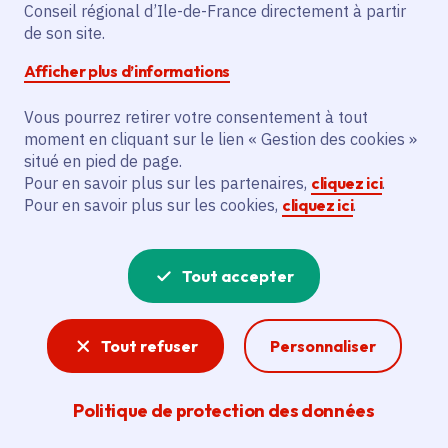
Description
Conseil régional d’Ile-de-France directement à partir
de son site.
Le projet vise à réaliser des travaux
d'urgence sur la voûte, le plafond, la
Afficher plus d’informations
couverture et la charpente de l'église
Vous pourrez retirer votre consentement à tout
Saint-Ouen de Bennecourt. Cela inclut
moment en cliquant sur le lien « Gestion des cookies »
l'installation d'un plancher étanche en
situé en pied de page.
bois et le renforcement de la charpente.
Pour en savoir plus sur les partenaires,
cliquez ici
.
Pour en savoir plus sur les cookies,
cliquez ici
.
Voir la délibération
Tout accepter
Patrimoine
Tout refuser
Personnaliser
Qu'il soit naturel, architectural, artistique,
religieux, industriel ou gastronomique... le
Politique de protection des données
territoire francilien regorge de patrimoines
historiques dont la Région Île-de-France prend