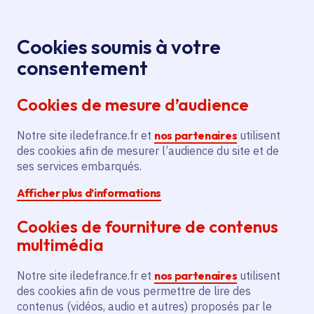
Panneau de gestion des cookies
Aller au menu
Aller au contenu principal
Aller au pied de page
Menu
Je re
Cookies soumis à votre
Oops, something went wrong. Check your browser's developer 
consentement
Tous les services
Ma Région près de
Accueil
Travaux
chez moi
Culture
Patrimoine
Cookies de mesure d’audience
d'urgence à l'église Saint-Ouen
Oops, something went wrong. Check your browser's
Notre site iledefrance.fr et
nos partenaires
utilisent
developer console for more details.
des cookies afin de mesurer l’audience du site et de
Travaux d'urgence à l'église
ses services embarqués.
Saint-Ouen
Afficher plus d’informations
Patrimoine
Cookies de fourniture de contenus
multimédia
Communes
Bennecourt
(78)
Voté en 2020
Notre site iledefrance.fr et
nos partenaires
utilisent
des cookies afin de vous permettre de lire des
contenus (vidéos, audio et autres) proposés par le