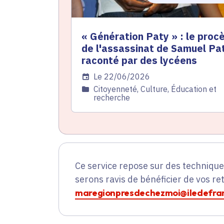
« Génération Paty » : le proc
de l'assassinat de Samuel Pa
raconté par des lycéens
Date de l'arrêté
Le 22/06/2026
Catégorie
Citoyenneté, Culture, Éducation et
recherche
Ce service repose sur des techniqu
serons ravis de bénéficier de vos re
maregionpresdechezmoi@iledefran