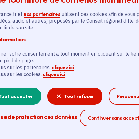
Paris 19e Arrondissement (75)
rance.fr et
nos partenaires
utilisent des cookies afin de vous 
En savoir plus
En
déos, audio et autres) proposés par le Conseil régional d’Ile-
tir de son site.
informations
irer votre consentement à tout moment en cliquant sur le lien
en pied de page.
lus sur les partenaires,
cliquez ici
.
lus sur les cookies,
cliquez ici
.
és
Tout accepter
Tout refuser
Personna
Actualité
A
thématique active
thém
que de protection des données
Ferme la modal
Continuer sans accep