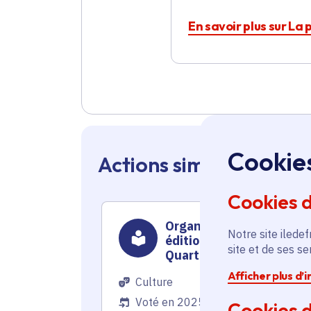
En savoir plus sur La 
Cookie
Actions similaires en 
Cookies 
Organisation de la 10è
Notre site iledef
édition du Festival
site et de ses s
Quartier du Livre
Afficher plus d’
Culture
Voté en 2025
Cookies d