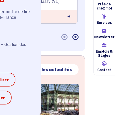
Gif-sur-Yvette (91), Massy (91)
Corbeil-Ess
Près de
chez moi
permettre de lire
 savoir plus
En savoir plus
de-France
Services
Newsletter
 « Gestion des
Emplois &
Stages
Toutes les actualités
Contact
liser
ctualité
atique active
e
ter