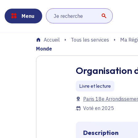
Panneau de gestion des cookies
Aller au menu
Aller au contenu principal
Aller au pied de page
Menu
Lancer la r
Tous les services
Ma Régi
Accueil
Monde
Organisation d
Livre et lecture
Communes
Paris 18e Arrondisseme
Voté en 2025
Description