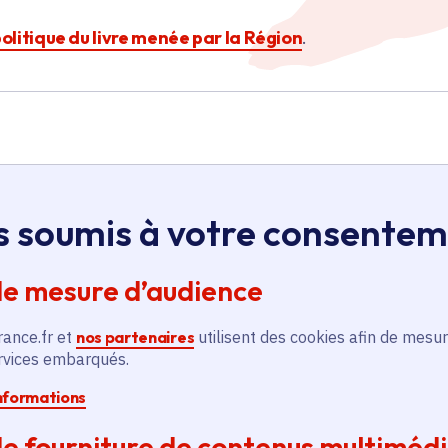
politique du livre menée par la Région
.
s soumis à votre consente
Île-de-France
de mesure d’audience
Organisation du 5è
rance.fr et
nos partenaires
utilisent des cookies afin de mesur
Festival MOT pour Mots
ervices embarqués.
informations
Culture
Voté en 2025
e fourniture de contenus multiméd