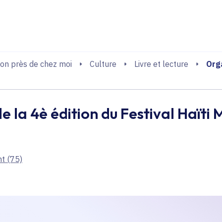
echerche
Orga
on près de chez moi
Culture
Livre et lecture
e la 4è édition du Festival Haïti
nt
(75)