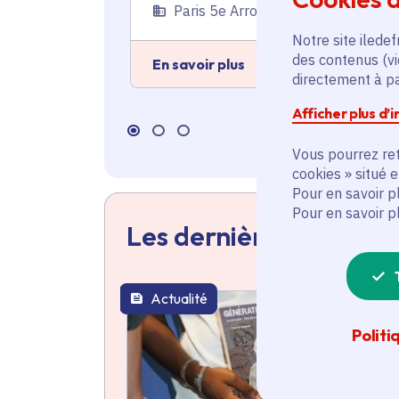
Paris 5e Arrondissement (75)
Notre site iledef
des contenus (vi
En savoir plus
directement à par
Afficher plus d’
Vous pourrez ret
cookies » situé 
Pour en savoir p
Pour en savoir p
Les dernières actualit
Actualité
thématique active
Politi