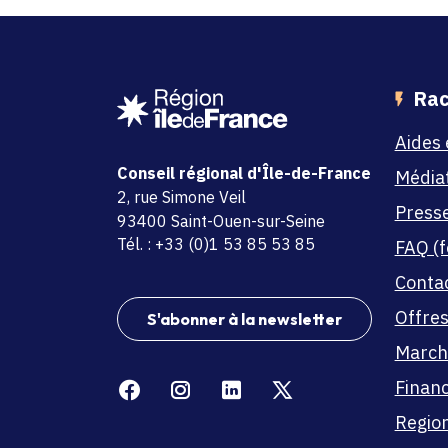
Rac
Aides 
Conseil régional d'Île-de-France
Média
adresse
2, rue Simone Veil
Press
code postal et commune
93400 Saint-Ouen-sur-Seine
Tél. : +33 (0)1 53 85 53 85
FAQ (f
Conta
Offres
S'abonner à la newsletter
March
Facebook
Instagram
Linkedin
X
Finan
Region