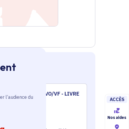
ment
13è Festival VO/VF - LIVRE
Fest
er l’audience du
ACCÈS
2025
du M
Culture
Culture
Nos aides
Voté en 2025
Voté en 20
ia