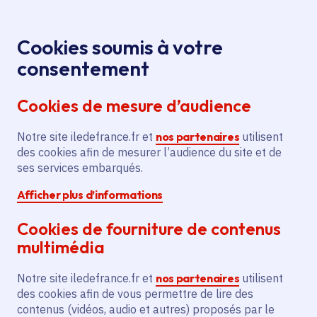
Panneau de gestion des cookies
Aller au menu
Aller au contenu principal
Aller au pied de page
Menu
Je re
Cookies soumis à votre
consentement
Tous les services
Ma Région près de
Accueil
chez moi
Culture
Cinéma et audiovisuel
Cookies de mesure d’audience
Aide à la production du film d’animation « Cyrano »
Notre site iledefrance.fr et
Aide à la production du film
nos partenaires
utilisent
des cookies afin de mesurer l’audience du site et de
d’animation « Cyrano »
ses services embarqués.
Afficher plus d’informations
Cinéma et audiovisuel
Cookies de fourniture de contenus
Communes
Paris 11e Arrondissement
(75)
multimédia
Voté en 2025
Notre site iledefrance.fr et
nos partenaires
utilisent
des cookies afin de vous permettre de lire des
Description
contenus (vidéos, audio et autres) proposés par le