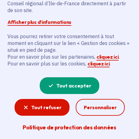
Le projet vise à produire un long métrage
Conseil régional d’Ile-de-France directement à partir
d'animation « Cyrano », adaptation de la
de son site.
pièce de théâtre éponyme. L'action
Afficher plus d’informations
financée concerne la réalisation du film
par Guillaume Gallienne, auteur et
Vous pourrez retirer votre consentement à tout
moment en cliquant sur le lien « Gestion des cookies »
réalisateur. Le bénéficiaire principal est
situé en pied de page.
Guillaume Gallienne. L'objectif est la
Pour en savoir plus sur les partenaires,
cliquez ici
.
production de ce long métrage
Pour en savoir plus sur les cookies,
cliquez ici
.
d'animation.
Tout accepter
Voir la délibération
Tout refuser
Personnaliser
Cinéma et audiovisuel
Politique de protection des données
La Région consacre 25 millions d'euros par an
au cinéma-audiovisuel en aidant des