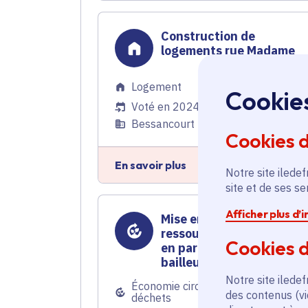
Construction de
logements rue Madame
Logement
Cookie
Voté en 2024
Bessancourt (95)
Cookies 
En savoir plus
Notre site iledef
site et de ses s
Afficher plus d’
Mise en place de
ressourceries éphémères
Cookies d
en partenariat avec les
bailleurs sociaux
Notre site iledef
Économie circulaire et gestion des
des contenus (vi
déchets