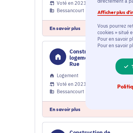
directement à par
Voté en 2023
Bessancourt (95) et 8 communes
Afficher plus d’
Vous pourrez ret
En savoir plus
cookies » situé 
Pour en savoir p
Pour en savoir p
Construction de
logements dans la Grand
Rue
Logement
Voté en 2023
Politi
Bessancourt (95), Taverny (95)
En savoir plus
Construction de