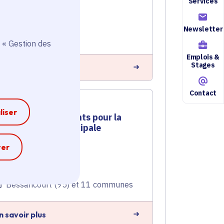
Services
Énergie
Voté en 2023
Newsletter
Bessancourt (95)
 « Gestion des
Emplois &
Stages
n savoir plus
Contact
Acquisition
liser
d’équipements pour la
Police Municipale
Mutualisée
e
ter
Sécurité
Voté en 2023
Bessancourt (95) et 11 communes
n savoir plus