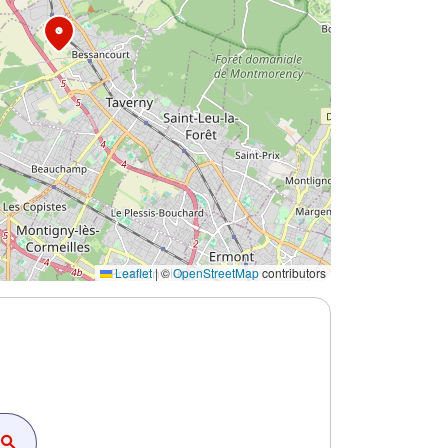
Leaflet
|
©
OpenStreetMap
contributors