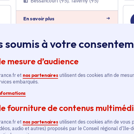
Bessancourt (95), Taverny (95)
En savoir plus
s soumis à votre consente
Réqualification des
espaces publics du
centre-ville
de mesure d’audience
Aménagement du territoire
Voté en 2023
rance.fr et
nos partenaires
utilisent des cookies afin de mesur
ervices embarqués.
Bessancourt (95)
E
informations
En savoir plus
e fourniture de contenus multiméd
rance.fr et
nos partenaires
utilisent des cookies afin de vous 
Construction de
déos, audio et autres) proposés par le Conseil régional d’Ile-
logements dans la Grande