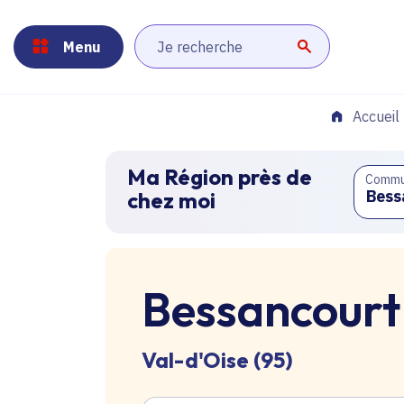
Panneau de gestion des cookies
Aller au menu
Aller au contenu principal
Aller au pied de page
Menu
Lancer la r
Accueil
Ma Région près de
Comm
chez moi
Bessancourt
Val-d'Oise (95)