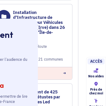
Installation
d'Infrastructure de
Recharge pour Véhicules
Electriques (Irve) dans 26
ment
communes d'Île-de-
France
Véhicule propre
,
Route
Voté en 2023
Bessancourt (95) et 21 communes
er l’audience du
ACCÈS
n savoir plus
Nos aides
ia
Près de
Remplacement de 425
chez moi
permettre de lire
luminaires vétustes par
de-France
des luminaires Led