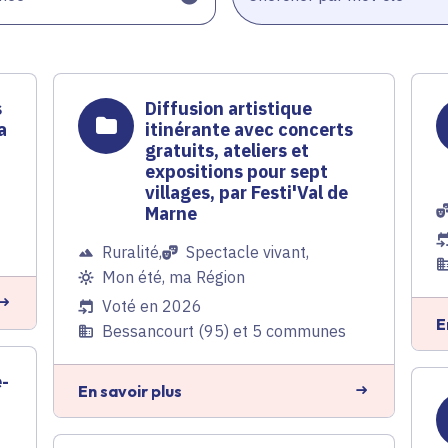
s
Diffusion artistique
a
itinérante avec concerts
gratuits, ateliers et
expositions pour sept
villages, par Festi'Val de
Marne
Ruralité
,
Spectacle vivant
,
Mon été, ma Région
Voté en 2026
E
Bessancourt (95) et 5 communes
e-
En savoir plus