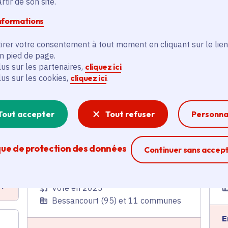
tir de son site.
Rue
informations
Logement
Voté en 2023
irer votre consentement à tout moment en cliquant sur le lien
Bessancourt (95)
en pied de page.
lus sur les partenaires,
cliquez ici
.
E
lus sur les cookies,
cliquez ici
.
En savoir plus
e
Tout accepter
Tout refuser
Personna
Développement d'un
projet de sensibilisation à
l'environnement pour le
que de protection des données
Ferme la modal
Continuer sans accep
public
Recherche
Voté en 2023
Bessancourt (95) et 11 communes
E