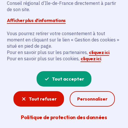
Partager
Conseil régional d’Ile-de-France directement à partir
de son site.
Partager sur Facebook
Partager sur Twitter
Partager sur Linkedin
Copier dans le presse-papier
Afficher plus d’informations
Vous pourrez retirer votre consentement à tout
moment en cliquant sur le lien « Gestion des cookies »
situé en pied de page.
Pour en savoir plus sur les partenaires,
cliquez ici
.
Pour en savoir plus sur les cookies,
cliquez ici
.
Tout accepter
Tout refuser
Personnaliser
Politique de protection des données