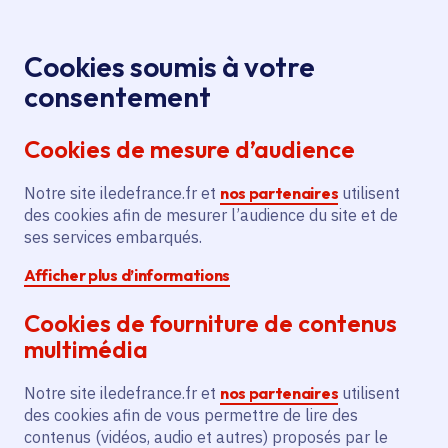
Panneau de gestion des cookies
Aller au menu
Aller au contenu principal
Aller au pied de page
Menu
Je re
Cookies soumis à votre
Visite
Tous les événements
Accueil
consentement
musicale
Cookies de mesure d’audience
Notre site iledefrance.fr et
nos partenaires
utilisent
Événement
Saint-Rémy-lès-Chevreuse
des cookies afin de mesurer l’audience du site et de
ses services embarqués.
Visite musicale
Afficher plus d’informations
Cookies de fourniture de contenus
dimanche 2 juillet 2023
multimédia
Date de l'arrêté
Saint-Rémy-lès-Chevreuse (78)
Notre site iledefrance.fr et
nos partenaires
utilisent
des cookies afin de vous permettre de lire des
contenus (vidéos, audio et autres) proposés par le