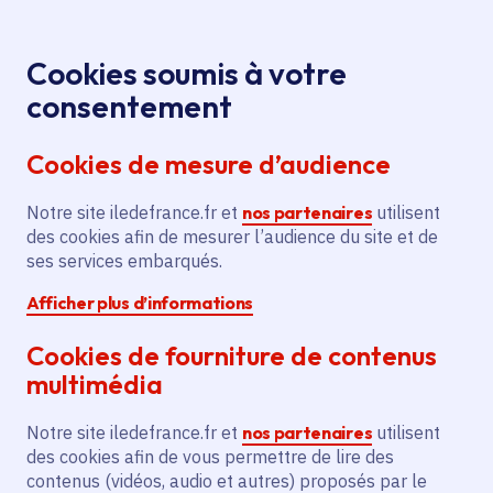
Panneau de gestion des cookies
Aller au menu
Aller au contenu principal
Aller au pied de page
Menu
Je re
Cookies soumis à votre
Soirée contes
Tous les événements
Accueil
consentement
aux flambeaux à Villarceaux
Cookies de mesure d’audience
Notre site iledefrance.fr et
nos partenaires
utilisent
Événement
Animation
Culture
des cookies afin de mesurer l’audience du site et de
ses services embarqués.
Patrimoine
Afficher plus d’informations
Soirée contes aux
Cookies de fourniture de contenus
flambeaux à
multimédia
Villarceaux
Notre site iledefrance.fr et
nos partenaires
utilisent
des cookies afin de vous permettre de lire des
contenus (vidéos, audio et autres) proposés par le