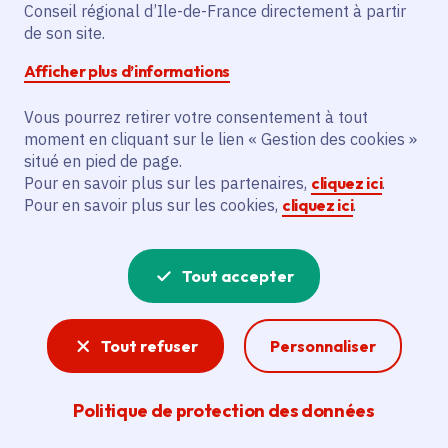
Conseil régional d’Ile-de-France directement à partir
Samedi 2 novembre 2024
de son site.
Date de l'arrêté
Dans les jardins du domaine, à Chaussy (95)
Afficher plus d’informations
Gratuit
Vous pourrez retirer votre consentement à tout
De 16h à 20h
moment en cliquant sur le lien « Gestion des cookies »
situé en pied de page.
Pour en savoir plus sur les partenaires,
cliquez ici
.
Partager
Pour en savoir plus sur les cookies,
cliquez ici
.
Partager sur Facebook
Partager sur Twitter
Partager sur Linkedin
Copier dans le presse-papier
Tout accepter
Tout refuser
Personnaliser
Politique de protection des données