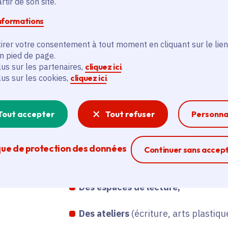
tir de son site.
« Mim », Hervé Le Goff, Romain Lub
informations
Arnaud Nebbache, Pauline Payen, Sé
France Quatromme, Emma Robert, 
irer votre consentement à tout moment en cliquant sur le lien
Sourdais,
en pied de page.
lus sur les partenaires,
cliquez ici
.
lus sur les cookies,
cliquez ici
.
Plus de 20 maisons d'édition,
2 librairies locales
(La Plume du Pag
Tout accepter
Tout refuser
Personna
Communs, à Villejuif),
Des expos
(« Magie rouge – la coule
que de protection des données
Ferme la modal
Continuer sans accep
d’encre », « Popov et Compagnie », «
Des espaces de lecture,
Des ateliers
(écriture, arts plastique