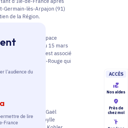
ortant d'Île-de-France après
int-Germain-lès-Arpajon (91)
tien de la Région.
raire se tient à l'espace
ment
s-Arpajon, du 29 au 15 mars
t de tout ce qui lui est associé
e du conte, la Croix-Rouge qui
er l’audience du
ACCÈS
Nos aides
ia
Près de
s :
Magali Attiogbé, Gaël
chez moi
permettre de lire
chel Corenblit, Sibylle
de-France
ndra Huard, Camille Kohler