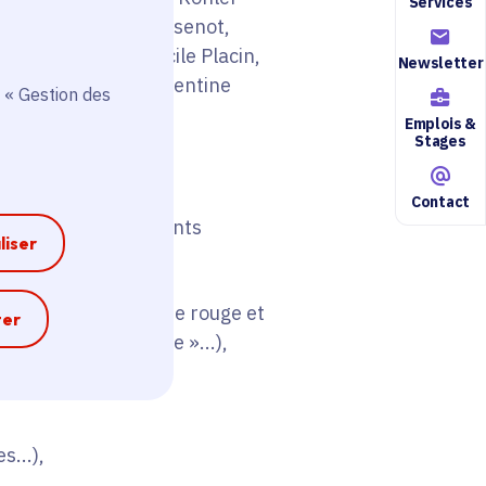
Services
ière, Véronique Massenot,
bastien Pelon, Lucile Placin,
Newsletter
Elena Selena, Clémentine
 « Gestion des
Emplois &
Stages
Contact
e, à Arpajon, et Points
liser
ur des contes », « De rouge et
e
ter
 Le Petit Loup rouge »...),
s...),