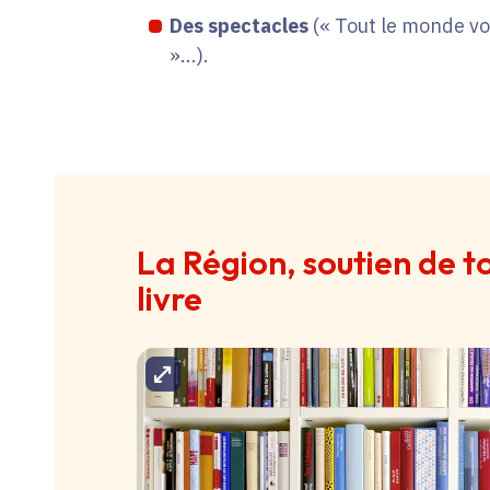
Des spectacles
(« Tout le monde vo
»...).
La Région, soutien de t
livre
Agrandir l'image