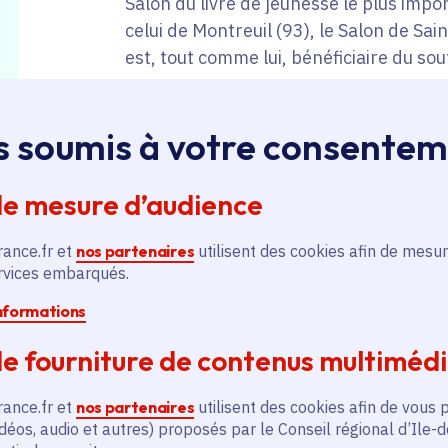
Salon du livre de jeunesse le plus imp
celui de Montreuil (93), le Salon de Sa
est, tout comme lui, bénéficiaire du sou
Pour sa 27e édition, cet événement litté
s soumis à votre consente
Olympe-de-Gouges, à Saint-Germain-lè
2026, sur le thème de la couleur rouge e
de mesure d’audience
(passion, colère, la pomme empoisonné
sauve des vies...).
rance.fr et
nos partenaires
utilisent des cookies afin de mesur
ervices embarqués.
informations
Au programme :
e fourniture de contenus multiméd
20 auteurs et illustrateurs présent
rance.fr et
nos partenaires
utilisent des cookies afin de vous 
Aymon, Jérôme Camil, Janik Coat, Ra
déos, audio et autres) proposés par le Conseil régional d’Ile-
Delacroix, Jonathan Garnier, Alexa