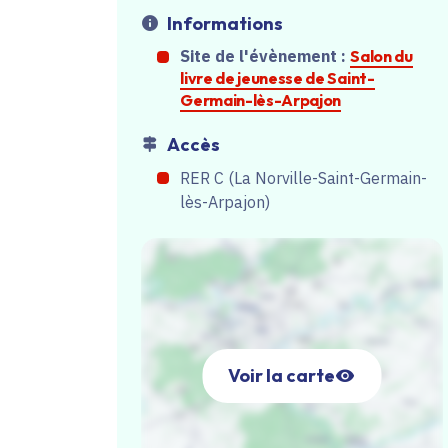
Informations
Site de l'évènement :
Salon du
livre de jeunesse de Saint-
Germain-lès-Arpajon
Accès
RER C (La Norville-Saint-Germain-
lès-Arpajon)
Voir la carte