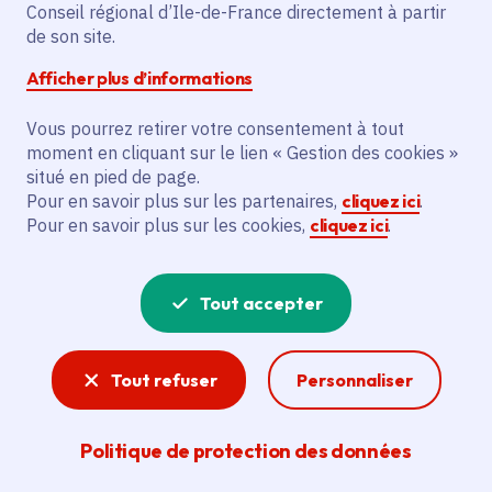
Conseil régional d’Ile-de-France directement à partir
Mercredi 29 janvier 2025
de son site.
Date de l'arrêté
Paris (75)
Afficher plus d’informations
Vous pourrez retirer votre consentement à tout
Partager
moment en cliquant sur le lien « Gestion des cookies »
situé en pied de page.
Pour en savoir plus sur les partenaires,
cliquez ici
.
Partager sur Facebook
Partager sur Twitter
Partager sur Linkedin
Copier dans le presse-papier
Pour en savoir plus sur les cookies,
cliquez ici
.
Tout accepter
Tout refuser
Personnaliser
Réunion d'information - Formation au
métier d'aide-soignant et
Politique de protection des données
d'accompagnant éducatif et social