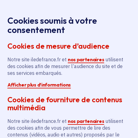
Panneau de gestion des cookies
Aller au menu
Aller au contenu principal
Aller au pied de page
Menu
Je re
Cookies soumis à votre
REUNION
Tous les événements
Accueil
consentement
D'INFORMATION - ASSISTEAL FORMATION
Cookies de mesure d’audience
Notre site iledefrance.fr et
nos partenaires
utilisent
Événement
des cookies afin de mesurer l’audience du site et de
ses services embarqués.
REUNION
Afficher plus d’informations
D'INFORMATION -
Cookies de fourniture de contenus
ASSISTEAL
multimédia
FORMATION
Notre site iledefrance.fr et
nos partenaires
utilisent
des cookies afin de vous permettre de lire des
contenus (vidéos, audio et autres) proposés par le