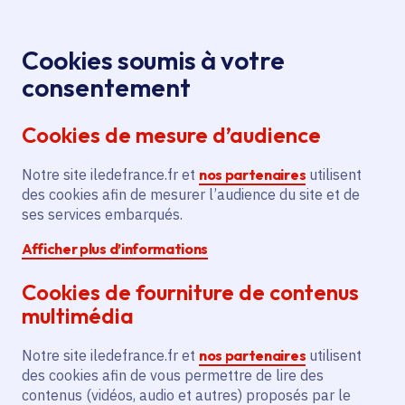
Panneau de gestion des cookies
Aller au menu
Aller au contenu principal
Aller au pied de page
Menu
Je re
Cookies soumis à votre
Production
Tous les événements
Accueil
consentement
ciné-TV soutenue : « Meurtres à Meaux »
Cookies de mesure d’audience
Notre site iledefrance.fr et
nos partenaires
utilisent
Événement
Production ciné-TV
Culture
des cookies afin de mesurer l’audience du site et de
ses services embarqués.
Meaux
Afficher plus d’informations
Production ciné-TV
Cookies de fourniture de contenus
soutenue : « Meurtres à
multimédia
Meaux »
Notre site iledefrance.fr et
nos partenaires
utilisent
des cookies afin de vous permettre de lire des
contenus (vidéos, audio et autres) proposés par le