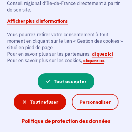
Conseil régional d’Ile-de-France directement à partir
Samedi 21 septembre 2024
de son site.
Date de l'arrêté
Vendredi 28 mars 2025
Afficher plus d’informations
France 3 et france.tv
Vous pourrez retirer votre consentement à tout
Gratuit
moment en cliquant sur le lien « Gestion des cookies »
En replay jusqu'au 28 mars 2025
situé en pied de page.
Pour en savoir plus sur les partenaires,
cliquez ici
.
Pour en savoir plus sur les cookies,
cliquez ici
.
Partager
Partager sur Facebook
Partager sur Twitter
Partager sur Linkedin
Copier dans le presse-papier
Tout accepter
Tout refuser
Personnaliser
Politique de protection des données