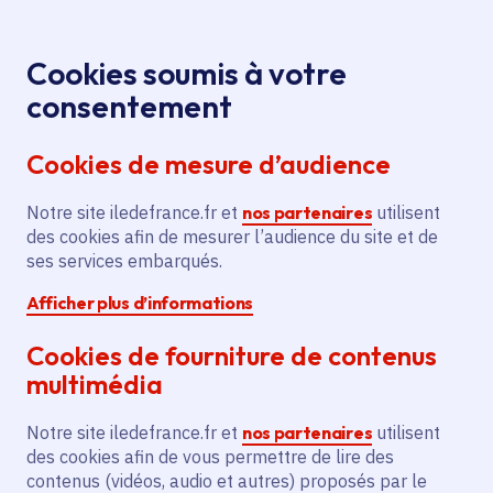
Panneau de gestion des cookies
Aller au menu
Aller au contenu principal
Aller au pied de page
Menu
Je re
Cookies soumis à votre
Petit Déjeuner
Tous les événements
Accueil
consentement
Lecture
Cookies de mesure d’audience
Notre site iledefrance.fr et
nos partenaires
utilisent
Événement
Éragny
des cookies afin de mesurer l’audience du site et de
ses services embarqués.
Petit Déjeuner Lecture
Afficher plus d’informations
Cookies de fourniture de contenus
Jeudi 27 août 2026
multimédia
Date de l'arrêté
Éragny (95)
Notre site iledefrance.fr et
nos partenaires
utilisent
des cookies afin de vous permettre de lire des
Gratuit
contenus (vidéos, audio et autres) proposés par le