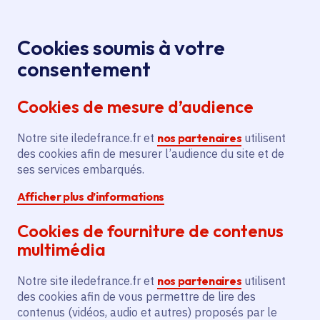
Panneau de gestion des cookies
Aller au menu
Aller au contenu principal
Aller au pied de page
Menu
Je re
Cookies soumis à votre
Lancement du
Tous les événements
Accueil
consentement
parcours de visites augmentées des jardins à
Cookies de mesure d’audience
Villarceaux
Notre site iledefrance.fr et
nos partenaires
utilisent
des cookies afin de mesurer l’audience du site et de
Événement
Visite
Culture
Patrimoine
ses services embarqués.
Afficher plus d’informations
Biodiversité
Cookies de fourniture de contenus
Lancement du
multimédia
parcours de visites
Notre site iledefrance.fr et
nos partenaires
utilisent
augmentées des
des cookies afin de vous permettre de lire des
contenus (vidéos, audio et autres) proposés par le