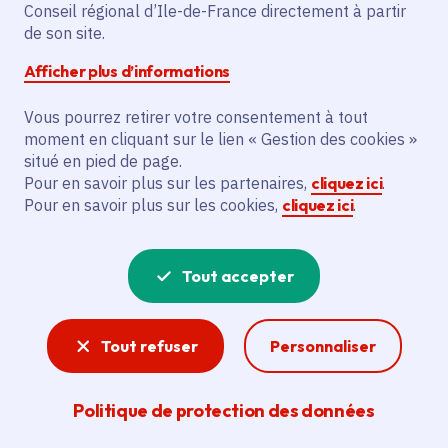
jardins à Villarceaux
Conseil régional d’Ile-de-France directement à partir
de son site.
Afficher plus d’informations
Vendredi 28 juin 2024
Date de l'arrêté
Vous pourrez retirer votre consentement à tout
moment en cliquant sur le lien « Gestion des cookies »
Dans les jardins du domaine, à Chaussy (95)
situé en pied de page.
Gratuit
Pour en savoir plus sur les partenaires,
cliquez ici
.
Pour en savoir plus sur les cookies,
cliquez ici
.
Partager
Tout accepter
Partager sur Facebook
Partager sur Twitter
Partager sur Linkedin
Copier dans le presse-papier
Tout refuser
Personnaliser
Politique de protection des données