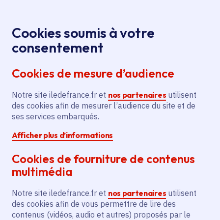
Panneau de gestion des cookies
Aller au menu
Aller au contenu principal
Aller au pied de page
Menu
Je re
Cookies soumis à votre
Finale du
Tous les événements
Accueil
consentement
Grand Zebrock
Cookies de mesure d’audience
Notre site iledefrance.fr et
nos partenaires
utilisent
Événement
Concert
Musique
des cookies afin de mesurer l’audience du site et de
ses services embarqués.
Paris 20e Arrondissement
Afficher plus d’informations
Finale du Grand
Cookies de fourniture de contenus
Zebrock
multimédia
Notre site iledefrance.fr et
nos partenaires
utilisent
des cookies afin de vous permettre de lire des
Samedi 27 juin 2026
contenus (vidéos, audio et autres) proposés par le
Date de l'arrêté