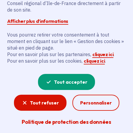
Conseil régional d’Ile-de-France directement à partir
Paris (75)
de son site.
Payant
Afficher plus d’informations
Tarif : 10€
Vous pourrez retirer votre consentement à tout
moment en cliquant sur le lien « Gestion des cookies »
Partager
situé en pied de page.
Pour en savoir plus sur les partenaires,
cliquez ici
.
Partager sur Facebook
Partager sur Twitter
Partager sur Linkedin
Copier dans le presse-papier
Pour en savoir plus sur les cookies,
cliquez ici
.
Tout accepter
Tout refuser
Personnaliser
Politique de protection des données