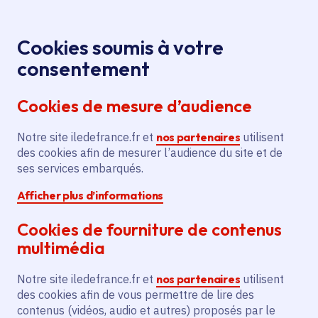
Panneau de gestion des cookies
Aller au menu
Aller au contenu principal
Aller au pied de page
Menu
Je re
Cookies soumis à votre
Festival Ma
Tous les événements
Accueil
consentement
Vie Pro avec Oriane
Cookies de mesure d’audience
Notre site iledefrance.fr et
nos partenaires
utilisent
Événement
Salon / Forum
des cookies afin de mesurer l’audience du site et de
ses services embarqués.
Emploi et formation
Paris 19e Arrondissement
Afficher plus d’informations
Festival Ma Vie Pro
Cookies de fourniture de contenus
avec Oriane
multimédia
Notre site iledefrance.fr et
nos partenaires
utilisent
des cookies afin de vous permettre de lire des
Samedi 11 avril 2026
contenus (vidéos, audio et autres) proposés par le
Date de l'arrêté