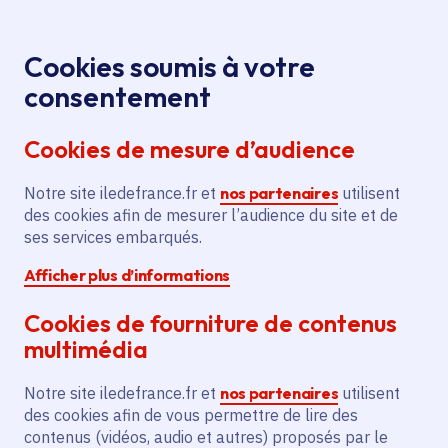
Panneau de gestion des cookies
Aller au menu
Aller au contenu principal
Aller au pied de page
Menu
Je re
Cookies soumis à votre
Ciné au bord
Tous les événements
Accueil
consentement
de l’eau : « Eiffel » à voir en plein air
Cookies de mesure d’audience
Notre site iledefrance.fr et
nos partenaires
utilisent
Événement
Autre
Culture
des cookies afin de mesurer l’audience du site et de
ses services embarqués.
Ciné au bord de l’eau : «
Afficher plus d’informations
Eiffel » à voir en plein
Cookies de fourniture de contenus
air
multimédia
Notre site iledefrance.fr et
nos partenaires
utilisent
des cookies afin de vous permettre de lire des
Vendredi 23 juin 2023
contenus (vidéos, audio et autres) proposés par le
Date de l'arrêté