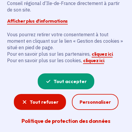
Conseil régional d’Ile-de-France directement à partir
Sur la pelouse du potager du Domaine de
de son site.
Villarceaux (95)
Afficher plus d’informations
Gratuit
Ouverture des portes à 19h30. Séance à 21h45.
Durée : 1h49.
Vous pourrez retirer votre consentement à tout
Transats fournis. Prévoir vêtements chauds (les
moment en cliquant sur le lien « Gestion des cookies »
soirées sont fraîches à Villarceaux).
situé en pied de page.
À noter : en cas d’intempéries ou de vent fort, la
Pour en savoir plus sur les partenaires,
cliquez ici
.
séance sera annulée.
Pour en savoir plus sur les cookies,
cliquez ici
.
Le camion restaurant « Vex’in Truck » (circuits bio et
courts) sera présent sur place pour votre dîner.
Tout accepter
Partager
Tout refuser
Personnaliser
Partager sur Facebook
Partager sur Twitter
Partager sur Linkedin
Copier dans le presse-papier
Politique de protection des données