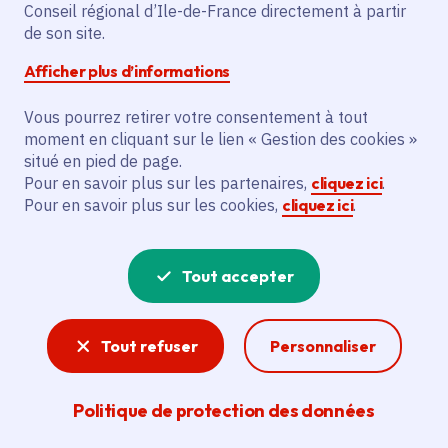
Région Île-de-France
Conseil régional d’Ile-de-France directement à partir
de son site.
figure de proue des
Afficher plus d’informations
filières aérospatiale et
Vous pourrez retirer votre consentement à tout
de défense française
moment en cliquant sur le lien « Gestion des cookies »
situé en pied de page.
et européenne
Pour en savoir plus sur les partenaires,
cliquez ici
.
Pour en savoir plus sur les cookies,
cliquez ici
.
Date de publication
Publié 17 juin 2025
Temps de lecture
3 minutes
Tout accepter
Tout refuser
Personnaliser
Partager
Politique de protection des données
Partager sur Facebook
Partager sur Twitter
Partager sur Linkedin
Copier dans le presse-papier