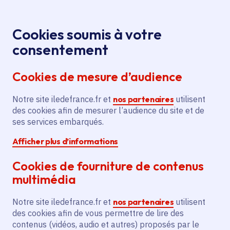
Panneau de gestion des cookies
Aller au menu
Aller au contenu principal
Aller au pied de page
Menu
Je re
Cookies soumis à votre
Salon International de
Presse
Accueil
consentement
l’aéronautique et de l’espace 2025 : la Région Île-de-
Cookies de mesure d’audience
France figure de proue des filières aérospatiale et
de défense française et européenne
Notre site iledefrance.fr et
nos partenaires
utilisent
des cookies afin de mesurer l’audience du site et de
ses services embarqués.
Communiqué de presse
Région Île-de-France
Afficher plus d’informations
Salon International de
Cookies de fourniture de contenus
multimédia
l’aéronautique et de
Notre site iledefrance.fr et
nos partenaires
utilisent
l’espace 2025 : la
des cookies afin de vous permettre de lire des
contenus (vidéos, audio et autres) proposés par le