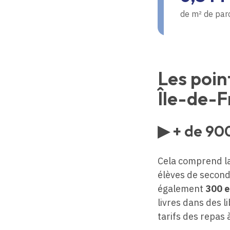
de m² de parc
Les poin
Île-de-
▶ + de 900
Cela comprend la
élèves de second
également
300 e
livres dans des l
tarifs des repas 