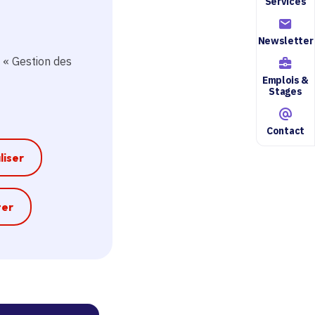
Services
Newsletter
 « Gestion des
res ?
Emplois &
Stages
Contact
liser
quentes
e
ter