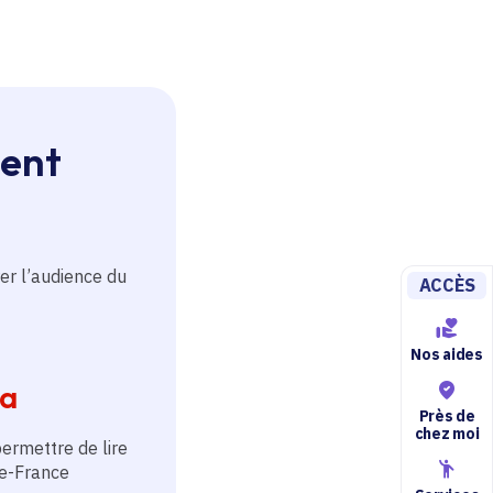
e
ment
 portail
ompagnera les
urces
er l’audience du
ACCÈS
Nos aides
ia
Près de
chez moi
permettre de lire
de-France