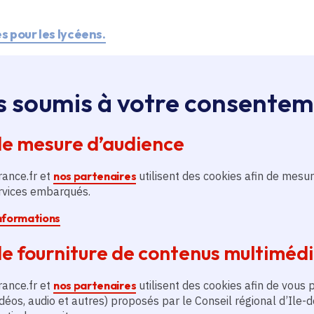
s pour les lycéens.
ls libres disponibles à la rentré
s soumis à votre consente
s 50 manuels qui sont disponibles gratuitement sur un
de mesure d’audience
 Cette année, un module d’IA (Pearltrees Spirit) acc
la création, l’adaptation et l’enrichissement de resso
rance.fr et
nos partenaires
utilisent des cookies afin de mesur
ervices embarqués.
informations
r les manuels numériques.
e fourniture de contenus multiméd
rance.fr et
nos partenaires
utilisent des cookies afin de vous 
déos, audio et autres) proposés par le Conseil régional d’Ile-