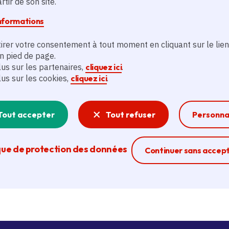
tir de son site.
informations
irer votre consentement à tout moment en cliquant sur le lien
tions sur les manuels scolai
en pied de page.
lus sur les partenaires,
cliquez ici
.
lus sur les cookies,
cliquez ici
.
entes
Tout accepter
Tout refuser
Personna
Manuels scolaires - FAQ/Questions fré
que de protection des données
Ferme la modal
Continuer sans accep