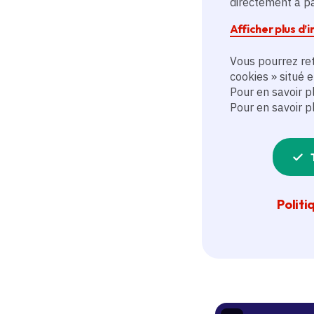
directement à par
Afficher plus d’
Vous pourrez ret
Des ques
cookies » situé 
Pour en savoir p
Pour en savoir p
Questions fréqu
Politi