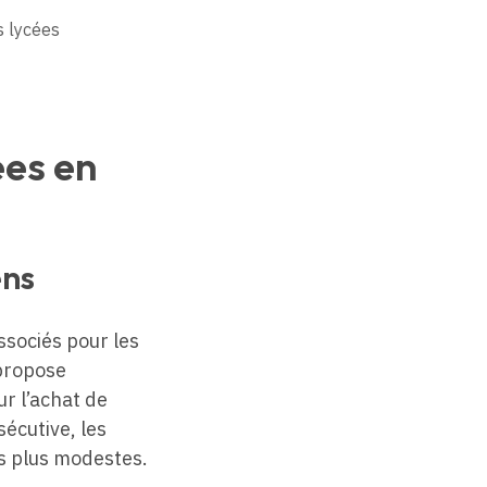
s lycées
ées en
ens
sociés pour les
ropose
r l’achat de
sécutive, les
es plus modestes.