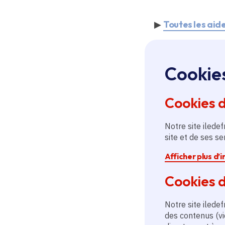
▶
Toutes les aide
▶ 50 manue
Cookie
Ce sont désormai
Cookies 
numérique dédié.
enseignants dans 
Notre site iledef
pédagogiques.
site et de ses s
Afficher plus d’
▶
Tout savoir su
Cookies d
Notre site iledef
des contenus (vi