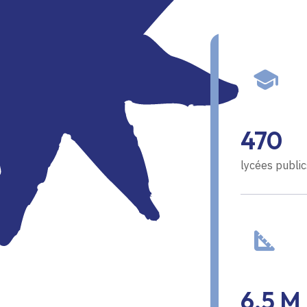
470
lycées public
6,5 M