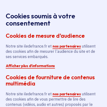
Panneau de gestion des cookies
Aller au menu
Aller au contenu principal
Aller au pied de page
Menu
Je re
Cookies soumis à votre
La biodiversité en Île-de-France
Accueil
consentement
Cookies de mesure d’audience
Dossier
thématique active
Notre site iledefrance.fr et
nos partenaires
utilisent
des cookies afin de mesurer l’audience du site et de
Biodiversité
ses services embarqués.
La biodiversité en Île-
Afficher plus d’informations
de-France
Cookies de fourniture de contenus
multimédia
Riche d’une grande diversité de milieux
Notre site iledefrance.fr et
nos partenaires
utilisent
naturels, l' Île-de-France abrite de nombreuses
des cookies afin de vous permettre de lire des
contenus (vidéos, audio et autres) proposés par le
espèces animales et végétales. Ses milieux