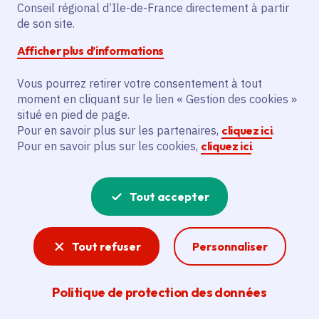
Conseil régional d’Ile-de-France directement à partir
forestiers, espaces aquatiques et milieux semi-
de son site.
naturels, couvrant 27 % du territoire,
Afficher plus d’informations
constituent des réservoirs essentiels de
biodiversité. Aux côtés de ces espaces, le
Vous pourrez retirer votre consentement à tout
territoire francilien accueille des zones
moment en cliquant sur le lien « Gestion des cookies »
agricoles et urbaines, où il est essentiel de
situé en pied de page.
préserver l’équilibre avec la biodiversité.
Pour en savoir plus sur les partenaires,
cliquez ici
.
Pour en savoir plus sur les cookies,
cliquez ici
.
Tout accepter
Tout refuser
Personnaliser
Politique de protection des données