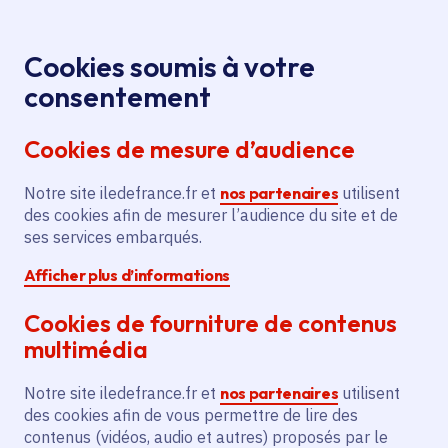
Panneau de gestion des cookies
Aller au menu
Aller au contenu principal
Aller au pied de page
Menu
Je re
Cookies soumis à votre
Associations : être accompagnées pour
Accueil
consentement
mieux agir
La Région lutte contre les violences faites
Cookies de mesure d’audience
Lutte contre les violences faites aux
aux femmes
femmes : les actions de la Région
Notre site iledefrance.fr et
nos partenaires
utilisent
des cookies afin de mesurer l’audience du site et de
ses services embarqués.
Action régionale
Action sociale
Afficher plus d’informations
Droits des femmes
Solidarité
Cookies de fourniture de contenus
multimédia
Lutte contre les
Notre site iledefrance.fr et
nos partenaires
utilisent
violences faites aux
des cookies afin de vous permettre de lire des
contenus (vidéos, audio et autres) proposés par le