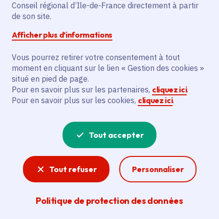
femmes : les actions de
Conseil régional d’Ile-de-France directement à partir
de son site.
la Région
Afficher plus d’informations
Temps de lecture : 10 minutes
Vous pourrez retirer votre consentement à tout
moment en cliquant sur le lien « Gestion des cookies »
situé en pied de page.
Pour en savoir plus sur les partenaires,
cliquez ici
.
Partager
Pour en savoir plus sur les cookies,
cliquez ici
.
Partager sur Facebook
Partager sur Twitter
Partager sur Linkedin
Copier dans le presse-papier
Tout accepter
Tout refuser
Personnaliser
Politique de protection des données