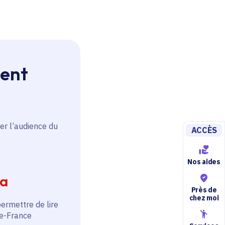
ment
er l’audience du
ACCÈS
Nos aides
ia
Près de
chez moi
permettre de lire
de-France