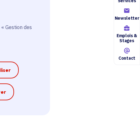
Services
Newsletter
 « Gestion des
Emplois &
Stages
Contact
liser
e
ter