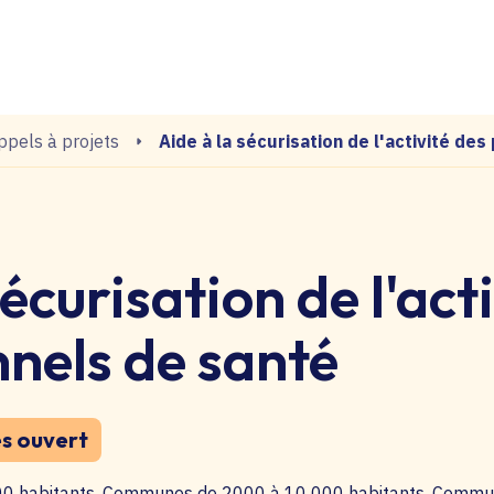
echerche
Aide à la sécurisation de l'activité de
ppels à projets
sécurisation de l'act
nnels de santé
s ouvert
0 habitants, Communes de 2000 à 10 000 habitants, Commu