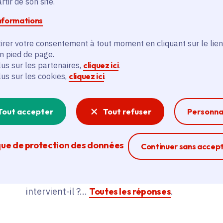
tir de son site.
informations
irer votre consentement à tout moment en cliquant sur le lien
en pied de page.
lus sur les partenaires,
cliquez ici
.
lus sur les cookies,
cliquez ici
.
Le Médiateur de la
Région Île-de-France
Tout accepter
Tout refuser
Personna
Un litige à la suite d'une décision prise par
que de protection des données
Ferme la modal
Continuer sans accep
l’un des services de la Région Île-de-
France ? Vous pouvez saisir son
Médiateur. Comment faire ? Comment
intervient-il ?...
Toutes les réponses
.