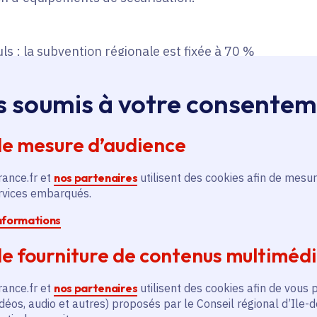
ls : la subvention régionale est fixée à 70 %
e de 8 000 €.
s soumis à votre consente
 subvention régionale est fixée à 70 % maximum
00 €.
de mesure d’audience
rance.fr et
nos partenaires
utilisent des cookies afin de mesur
ervices embarqués.
informations
e fourniture de contenus multiméd
r la plateforme des aides régionales
électionnant le téléservice "Aide à la
rance.fr et
nos partenaires
utilisent des cookies afin de vous 
ssionnels de santé".
déos, audio et autres) proposés par le Conseil régional d’Ile-