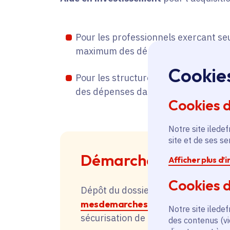
Pour les professionnels exerçant seu
maximum des dépenses dans la limit
Cookie
Pour les structures collectives : la
des dépenses dans la limite de 15 0
Cookies 
Notre site iledef
site et de ses s
Démarches
Afficher plus d’
Cookies d
Dépôt du dossier de candidature su
mesdemarches.iledefrance.fr
en s
Notre site iledef
sécurisation de l'activité des profe
des contenus (vi