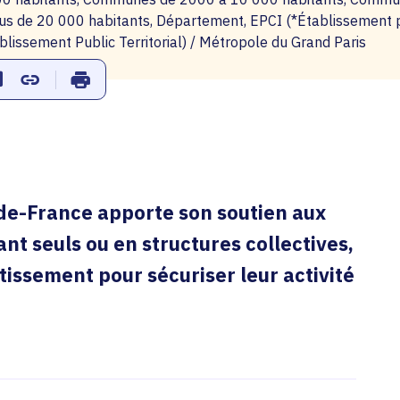
us de 20 000 habitants, Département, EPCI (*Établissement p
lissement Public Territorial) / Métropole du Grand Paris
ur Facebook
er sur Twitter
Partager sur Linkedin
Copier dans le presse-papier
Imprimer
e-de-France apporte son soutien aux
nt seuls ou en structures collectives,
tissement pour sécuriser leur activité