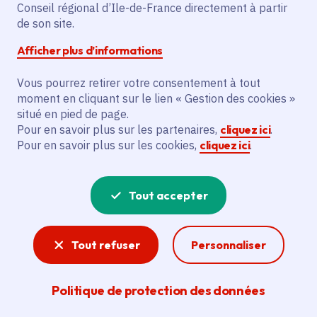
Conseil régional d’Ile-de-France directement à partir
de son site.
Date de publication
Dépôt des demandes fermé depuis le
04 novembre 2024
Afficher plus d’informations
Vous pourrez retirer votre consentement à tout
Public
Professionnel de la culture, Fondation, Association
moment en cliquant sur le lien « Gestion des cookies »
régie par la loi de 1901, Organisation non
situé en pied de page.
gouvernementale (ONG), Communes de 10 000 à 20
Pour en savoir plus sur les partenaires,
cliquez ici
.
000 habitants., Autre (GIP, copropriété, EPA...),
Pour en savoir plus sur les cookies,
cliquez ici
.
Communes de 2000 à 10 000 habitants, Communes
de moins de 2000 habitants, Communes de plus de
20 000 habitants, Département, EPCI
Tout accepter
(*Établissement public de coopération
intercommunale)
Tout refuser
Personnaliser
Partager
Politique de protection des données
Partager sur Facebook
Partager sur Twitter
Partager sur Linkedin
Copier dans le presse-papier