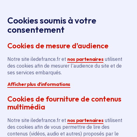
Panneau de gestion des cookies
Aller au menu
Aller au contenu principal
Aller au pied de page
Aller au chatbot
Menu
Je re
Cookies soumis à votre
Aide aux
Aides et appels à projets
Accueil
consentement
festivals et aux manifestations de spectacle vivant à
Cookies de mesure d’audience
rayonnement régional
Notre site iledefrance.fr et
nos partenaires
utilisent
des cookies afin de mesurer l’audience du site et de
Aide
Spectacle vivant
ses services embarqués.
Afficher plus d’informations
Aide aux festivals et
Cookies de fourniture de contenus
aux manifestations de
multimédia
spectacle vivant à
Notre site iledefrance.fr et
nos partenaires
utilisent
rayonnement régional
des cookies afin de vous permettre de lire des
contenus (vidéos, audio et autres) proposés par le